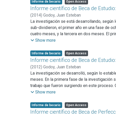
haciendo énfasis en los aportes del pensamiento
Informe de becario
Open Access
referencia a las publicaciones de FORJA, sobr
Informe científico de Beca de Estudi
aproximaciones a las publicaciones, pero sin qu
(
2014
)
Godoy, Juan Esteban
La investigación se está desarrollando, según 
sub-dividieron, el primer año en una fase de oc
cuatro meses, y la tercera en dos meses. El pri
algunos puntos específicos del trabajo que fue
Show more
nuestra temática, no obstante, profundizando l
compendiar el material necesario para el desarro
Informe de becario
Open Access
nuevos interrogantes en relación al tema de inv
Informe científico de Beca de Estudi
herramientas que nos proveen las ciencias socia
(
2012
)
Godoy, Juan Esteban
documentos, dada la poca presencia de los mism
La investigación se desarrolló, según lo establ
meses. En la primera fase de la investigación s
trabajo que fueron surgiendo en este proceso. C
profundizando la búsqueda (sobre todo en capít
Show more
desarrollo del trabajo. Así, avanzando en la i
esta forma, en esta investigación bibliográfica
Informe de becario
Open Access
investigación. Para el desarrollo del mismo se 
Informe científico de Beca de Perfec