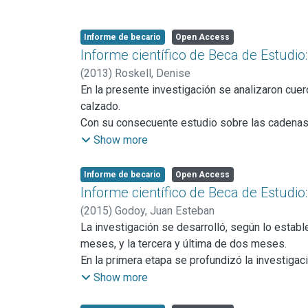
Informe de becario
Open Access
Informe científico de Beca de Estudio:
(
2013
)
Roskell, Denise
En la presente investigación se analizaron cuero
calzado.
Con su consecuente estudio sobre las cadenas 
alto valor agregado.
Show more
Informe de becario
Open Access
Informe científico de Beca de Estudi
(
2015
)
Godoy, Juan Esteban
La investigación se desarrolló, según lo establ
meses, y la tercera y última de dos meses.
En la primera etapa se profundizó la investigaci
las publicaciones periódicas de FORJA; segundo
Show more
FORJA para obtener la mayor cantidad de public