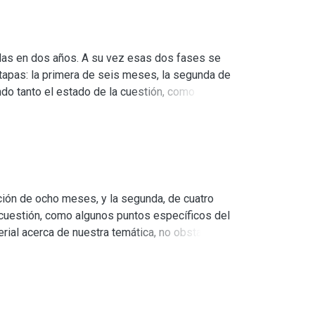
encontró muy poca bibliografía que hiciera
e la misma se encontraron someras
didas en dos años. A su vez esas dos fases se
etapas: la primera de seis meses, la segunda de
ndo tanto el estado de la cuestión, como
del arte, no existe copioso material acerca de
s de los miembros de la agrupación) se logró
 corpus teórico, y en la misma fueron surgiendo
rtinencia teórico-metodológica, utilizando
de algunos materiales bibliográficos y
ación de ocho meses, y la segunda, de cuatro
a cuestión, como algunos puntos específicos del
rial acerca de nuestra temática, no obstante,
pendiar el material necesario para el
smo, como asimismo a FORJA específicamente. De
vos interrogantes en relación al tema de
erramientas que nos proveen las ciencias