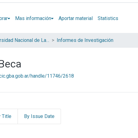
orar
Mas información
Aportar material
Statistics
Universidad Nacional de Lanús (UNLA)
Informes de Investigación
 Beca
l.cic.gba.gob.ar/handle/11746/2618
 Title
By Issue Date