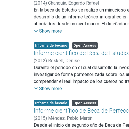
sociales. En el plano material se encontró dif
(
2014
)
Chanquia, Edgardo Rafael
en bibliotecas, archivos, librerías especializada
En la beca de Estudio se realizó un minucioso 
desarrollo de un informe teórico-infográfico en
abordados desde un nivel macro. El diseñador 
debe conocer como aplicarlas, saber como bajar
Show more
beca de ESTUDIO un minucioso recorrido de las 
normativo de las técnicas y artes visuales más 
Informe de becario
Open Access
profesional industrial. En éste, no solo se inc
Informe científico de Beca de Estudio:
además se incorporaron metodologías esquemáti
(
2012
)
Roskell, Denise
Dentro del Diseño Industrial, para desarrollar y
Durante el período en el cual desarrollé la in
constructivo y funcional, para ello resulta nec
investigar de forma pormenorizada sobre los an
través de técnicas visuales facilitar al Diseña
comprender el real impacto de los cueros no tr
similares elementos formales, utilización de i
A lo largo de la investigación, para obtener inf
Show more
En esta segunda instancia se establecieron pa
cueros no tradicionales. Alli estudie y obtuve i
las distintas problemáticas comunicacionales qu
Informe de becario
Open Access
en el manual técnico y normativo se incorporar
Informe científico de Beca de Perfec
PEerfeccionamiento, dichas técnicas se tratan
(
2015
)
Méndez, Pablo Martín
la retícula o grilla constructiva, utilización de
Desde el inicio de segundo año de Beca de Perf
métodos de uso del color como contraste y comp