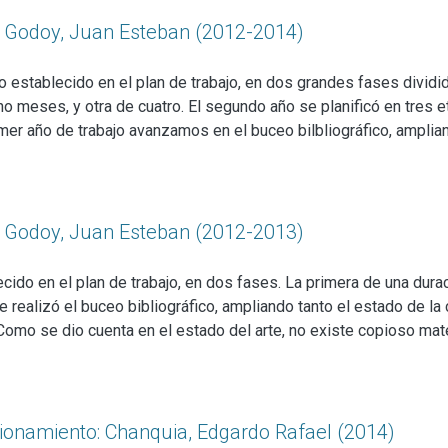
 nacional a la cuestión. Con respecto a la primera cuestión, se 
e todo en los trabajos sobre la agrupación o sobre miembros d
o: Godoy, Juan Esteban (2012-2014)
e éste sea el eje de dichos trabajos.
lo establecido en el plan de trabajo, en dos grandes fases divi
ho meses, y otra de cuatro. El segundo año se planificó en tres 
mer año de trabajo avanzamos en el buceo bilbliográfico, amplia
ron surgiendo en este proceso. Como se dio cuenta en el estado 
a búsqueda (sobre todo en capítulos de libros y en las biografía
llo del trabajo. En esta investigación bibliográfica se amplió el
estigación. Para el desarrollo del mismo se tuvo en cuenta la pe
o: Godoy, Juan Esteban (2012-2013)
les. En el plano material se encontró dificultad en la obtención 
os en bibliotecas, archivos, librerías especializadas, etc.
ecido en el plan de trabajo, en dos fases. La primera de una dur
e realizó el buceo bibliográfico, ampliando tanto el estado de l
omo se dio cuenta en el estado del arte, no existe copioso mate
ulos de libros y en los miembros de la agrupación) se logró com
ndagación surgieron nuevos aportes a la cuestión del nacionali
 se amplió el corpus teórico, y en la misma fueron surgiendo nue
tuvo en cuenta la pertinencia teórico-metodológica, utilizando h
cionamiento: Chanquia, Edgardo Rafael (2014)