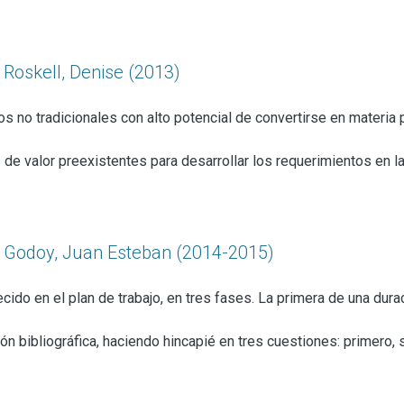
 Roskell, Denise (2013)
s no tradicionales con alto potencial de convertirse en materia p
de valor preexistentes para desarrollar los requerimientos en 
o: Godoy, Juan Esteban (2014-2015)
ecido en el plan de trabajo, en tres fases. La primera de una dur
ón bibliográfica, haciendo hincapié en tres cuestiones: primero, 
, se realizó una investigación por los diferentes archivos que 
aciones existente; tercero se indagó en bibliografía específica 