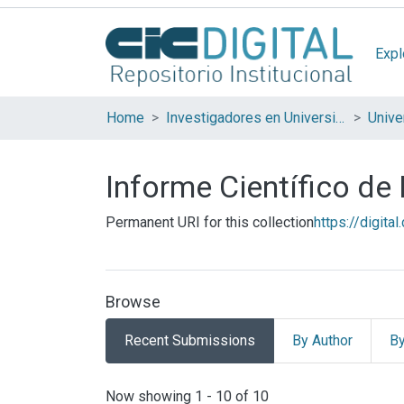
Expl
Home
Investigadores en Universidades Nacionales de la provincia de Buenos Aires
Informe Científico de
Permanent URI for this collection
https://digita
Browse
Recent Submissions
By Author
By
Recent Submissions
Now showing
1 - 10 of 10