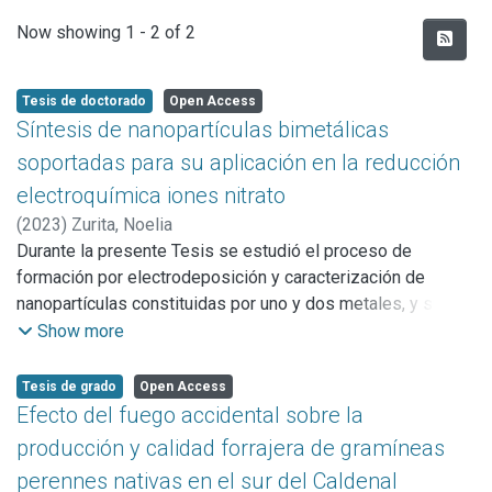
Recent Submissions
Now showing
1 - 2 of 2
Tesis de doctorado
Open Access
Síntesis de nanopartículas bimetálicas
soportadas para su aplicación en la reducción
electroquímica iones nitrato
(
2023
)
Zurita, Noelia
Durante la presente Tesis se estudió el proceso de
formación por electrodeposición y caracterización de
nanopartículas constituidas por uno y dos metales, y sus
propiedades electrocatalíticas hacia la reacción de
Show more
reducción de iones nitrato. Los sistemas estudiados fueron
estructuras de Cu, Cd y Cu/Cd soportadas sobre sustratos
Tesis de grado
Open Access
carbonosos de CV y HOPG. Las mismas fueron obtenidas a
Efecto del fuego accidental sobre la
partir de soluciones acuosas conteniendo los iones de
producción y calidad forrajera de gramíneas
dichos metales empleando técnicas electroquímicas
perennes nativas en el sur del Caldenal
convencionales y caracterizadas mediante microscopía