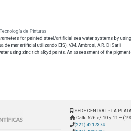
 Tecnología de Pinturas
parameters for painted steel/artificial sea water systems by usin
e mar artificial utilizando EIS); V.M. Ambrosi, A.R. Di Sarli
a water using zinc rich alkyd paints. An assessment of the pigmen
 medio de pinturas alquídicas ricas en zinc. Evaluación del efecto d
.R. Vilche
r some naval steel/polimeric coating/3 % NaCl solution systems 
temas acero noval/recubrimiento polimérico/solución 3 % de NaCl
or (1991-92): Recruitment and structure (La comunidad de macrof
. Pérez, M. Stupak
 protection interactions in marine environments (Interacciones de
SEDE CENTRAL - LA PLAT
Videla, S.G. Gómez de Saravia, M.F. E. de Mele
Calle 526 e/ 10 y 11 – (19
l emulsions (Efectos de la contaminación microbiana de emulsiones
(221) 4217374
ele, HA. Videla