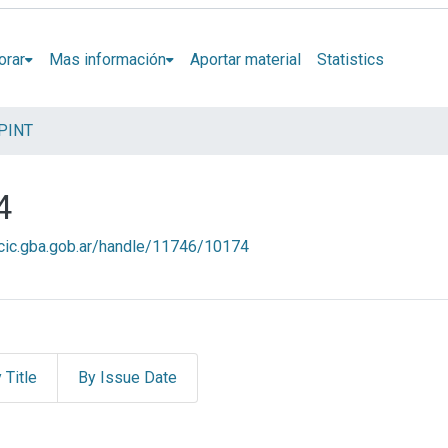
orar
Mas información
Aportar material
Statistics
EPINT
4
l.cic.gba.gob.ar/handle/11746/10174
 Title
By Issue Date