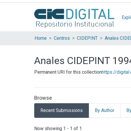
Expl
Home
Centros
CIDEPINT
Anales CID
Anales CIDEPINT 199
Permanent URI for this collection
https://digita
Browse
Recent Submissions
By Author
By
Recent Submissions
Now showing
1 - 1 of 1