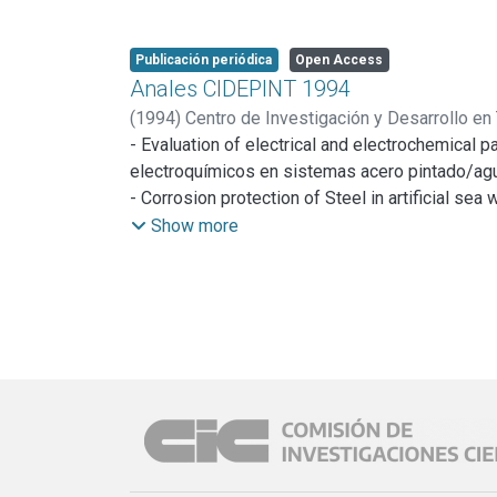
Publicación periódica
Open Access
Anales CIDEPINT 1994
(
1994
)
Centro de Investigación y Desarrollo en
- Evaluation of electrical and electrochemical 
electroquímicos en sistemas acero pintado/agua d
- Corrosion protection of Steel in artificial se
contra la corrosión en agua de mar artificial por
Show more
Cavalcanti, O. Ferraz, E.C. Bucharsky, S.G. Real, J
- Characterization of protective properties fo
de las propiedades protectoras en algunos sis
Ferraz, E. Cavalcanti,; A.R. Di Sarli
- Macrofouling community at Mar del Plata harb
92): Reclutamiento y estructura); S. Pezzani, M
- Early stages of bacterial biofilm and cathodic
y la protección catódica en medio marino), HA. 
Effect of microbial contamination of cutting oi
P.S. Guiamet, S.G. Gómez de Saravia, M.FE. de M