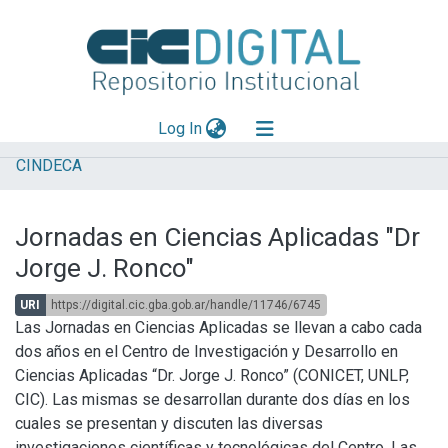
(current)
Log In
CINDECA
Explorar
Mas información
Jornadas en Ciencias Aplicadas "Dr
Aportar material
Jorge J. Ronco"
Statistics
URI
https://digital.cic.gba.gob.ar/handle/11746/6745
Las Jornadas en Ciencias Aplicadas se llevan a cabo cada
dos años en el Centro de Investigación y Desarrollo en
Ciencias Aplicadas “Dr. Jorge J. Ronco” (CONICET, UNLP,
CIC). Las mismas se desarrollan durante dos días en los
cuales se presentan y discuten las diversas
investigaciones científicas y tecnológicas del Centro. Las