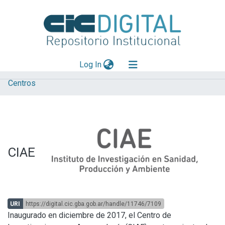
(current)
Log In
Centros
Explorar
Mas información
Aportar material
Statistics
CIAE
URI
https://digital.cic.gba.gob.ar/handle/11746/7109
Inaugurado en diciembre de 2017, el Centro de