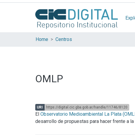
Expl
Home
Centros
OMLP
URI
https://digital.cic.gba.gob.ar/handle/11746/8120
El
Observatorio Medioambiental La Plata (OML
desarrollo de propuestas para hacer frente a la