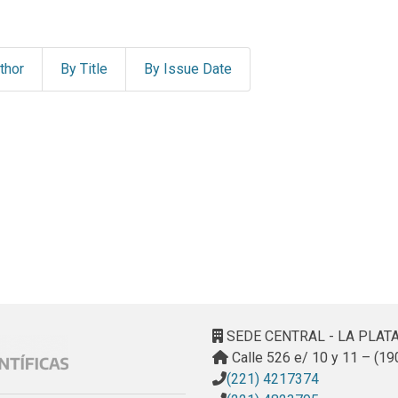
thor
By Title
By Issue Date
SEDE CENTRAL - LA PLAT
Calle 526 e/ 10 y 11 – (19
(221) 4217374