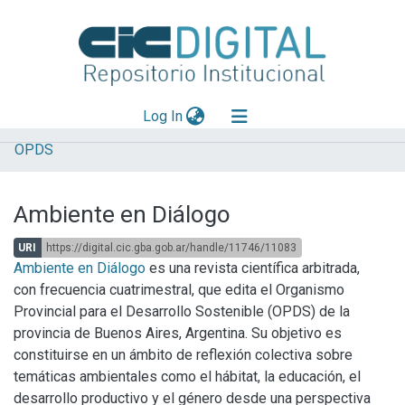
(current)
Log In
OPDS
Explorar
Mas información
Ambiente en Diálogo
Aportar material
URI
https://digital.cic.gba.gob.ar/handle/11746/11083
Statistics
Ambiente en Diálogo
es una revista científica arbitrada,
con frecuencia cuatrimestral, que edita el Organismo
Provincial para el Desarrollo Sostenible (OPDS) de la
provincia de Buenos Aires, Argentina. Su objetivo es
constituirse en un ámbito de reflexión colectiva sobre
temáticas ambientales como el hábitat, la educación, el
desarrollo productivo y el género desde una perspectiva