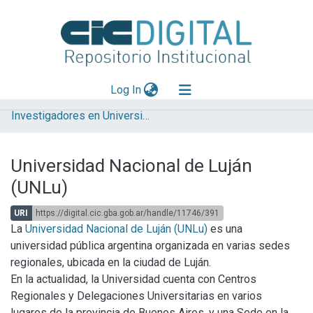
(current)
Log In
Investigadores en Universidades Nacionales de la provincia de Buenos Aires
Explorar
Mas información
Universidad Nacional de Luján
Aportar material
(UNLu)
Statistics
URI
https://digital.cic.gba.gob.ar/handle/11746/391
La
Universidad Nacional de Luján (UNLu)
es una
universidad pública argentina organizada en varias sedes
regionales, ubicada en la ciudad de Luján.
En la actualidad, la Universidad cuenta con Centros
Regionales y Delegaciones Universitarias en varios
lugares de la provincia de Buenos Aires, y una Sede en la