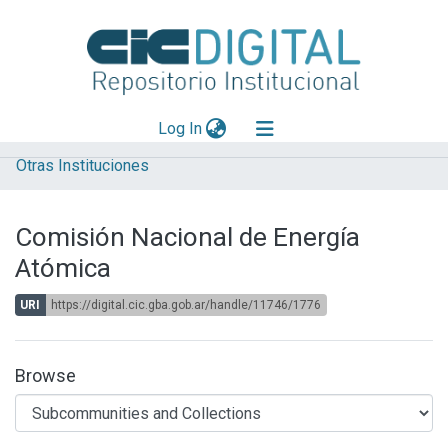
(current)
Log In
Otras Instituciones
Explorar
Mas información
Comisión Nacional de Energía
Aportar material
Atómica
Statistics
URI
https://digital.cic.gba.gob.ar/handle/11746/1776
Browse