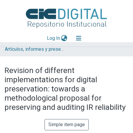
(current)
Log In
Artículos, informes y presentaciones en Congresos CESGI
Explorar
Mas información
Revision of different
Aportar material
implementations for digital
Statistics
preservation: towards a
methodological proposal for
preserving and auditing IR reliability
Simple item page