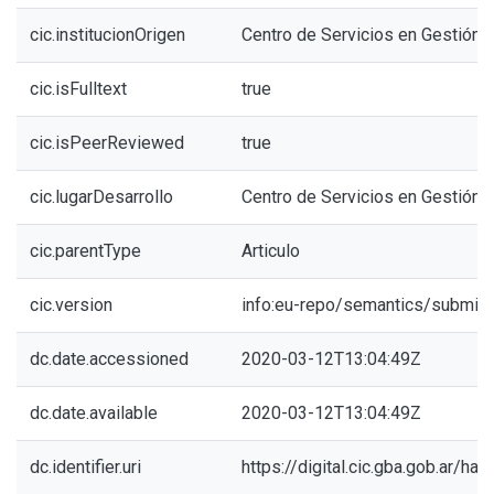
cic.institucionOrigen
Centro de Servicios en Gestión 
cic.isFulltext
true
cic.isPeerReviewed
true
cic.lugarDesarrollo
Centro de Servicios en Gestión 
cic.parentType
Articulo
cic.version
info:eu-repo/semantics/submitt
dc.date.accessioned
2020-03-12T13:04:49Z
dc.date.available
2020-03-12T13:04:49Z
dc.identifier.uri
https://digital.cic.gba.gob.ar/h