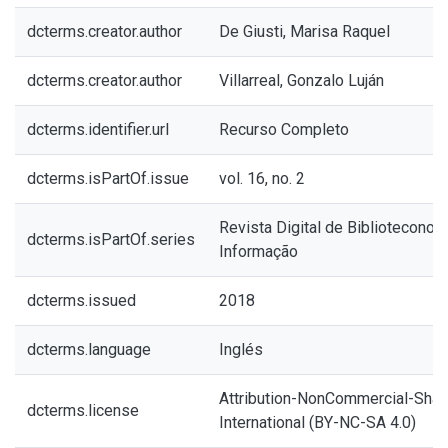
dcterms.creator.author
De Giusti, Marisa Raquel
dcterms.creator.author
Villarreal, Gonzalo Luján
dcterms.identifier.url
Recurso Completo
dcterms.isPartOf.issue
vol. 16, no. 2
Revista Digital de Biblioteconom
dcterms.isPartOf.series
Informação
dcterms.issued
2018
dcterms.language
Inglés
Attribution-NonCommercial-Share
dcterms.license
International (BY-NC-SA 4.0)