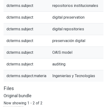
dcterms.subject
repositorios institucionales
dcterms.subject
digital preservation
dcterms.subject
digital repositories
dcterms.subject
preservación digital
dcterms.subject
OAIS model
dcterms.subject
auditing
dcterms.subject.materia
Ingenierías y Tecnologías
Files
Original bundle
Now showing
1 - 2 of 2