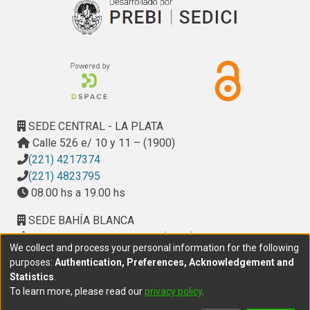
SEDE CENTRAL - LA PLATA
Calle 526 e/ 10 y 11 – (1900)
(221) 4217374
(221) 4823795
08.00 hs a 19.00 hs
SEDE BAHÍA BLANCA
Calle Ciudad de Cali 320 – (8000). Universidad
We collect and process your personal information for the following
Provincial del Sudoeste (UPSO)
purposes:
Authentication, Preferences, Acknowledgement and
(291) 459 2550
, interno 147
Statistics
.
10.00 h a 14.00 h
To learn more, please read our
privacy policy
.
delegacion.bahia@cic.gba.gob.ar