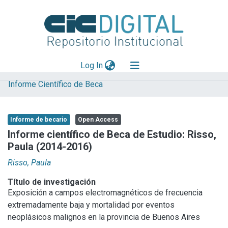
(current)
Log In
Informe Científico de Beca
Explorar
Mas información
Informe de becario
Open Access
Aportar material
Informe científico de Beca de Estudio: Risso,
Paula (2014-2016)
Statistics
Risso, Paula
Título de investigación
Exposición a campos electromagnéticos de frecuencia
extremadamente baja y mortalidad por eventos
neoplásicos malignos en la provincia de Buenos Aires