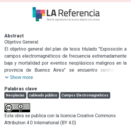
Abstract
Objetivo General:

El objetivo general del plan de tesis titulado "Exposición a 
campos electromagnéticos de frecuencia extremadamente 
baja y mortalidad por eventos neoplásicos malignos en la 
provincia de Buenos Aires" se encuentra centrado en 
establecer la relación entre la radiación no ionizante de 
Show more
estructuras de energía eléctrica como las Líneas de Alta 
Palabras clave
Tensión y la mortalidad debida a tumores o neoplasias 
Neoplasias
cableado público
Campos Electromagnéticos
malignas en la Provincia de Buenos Aires, durante el año 
2012.

Diseño del estudio:

Esta obra se publica con la licencia Creative Commons
Estudio observacional, retrospectivo, transversal, analítico, 
Attribution 4.0 International (BY 4.0)
en pos de establecerlas distancias entre los domicilios de 