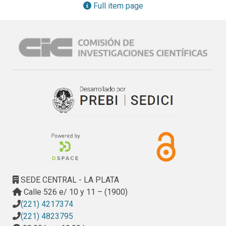
residencia de los fallecidos y las LAT más cercanas, en 
Full item page
cada uno de los 135 partidos de la Provincia de Buenos 
Aires.

Consideraciones éticas:

Al tratarse de un estudio no experimental retrospectivo,no 
fue necesaria la obtención de consentimiento informado 
por parte de parientes/tutores. La anonimización de la 
información y protección de datos personales estuvo 
garantizada.

Fuentes de Información:

- Certificados de Defunción:Los datos de mortalidad 
provienen delos certificados de defunción de la provincia 
de Buenos Aires,proporcionados por el Departamento de 
Estadísticas Vitales de la Dirección de Información 
Sistematizada (DIS) del Ministerio de Salud de la provincia. 
SEDE CENTRAL - LA PLATA
Estos certificados fueron obtenidos mediante un convenio 
Calle 526 e/ 10 y 11 – (1900)
entre el Ministerio de Salud provincial y la Comisión de 
(221) 4217374
Investigaciones Científicas generado en noviembre de 
(221) 4823795
2014. El diagnóstico de enfermedades se basó enla 