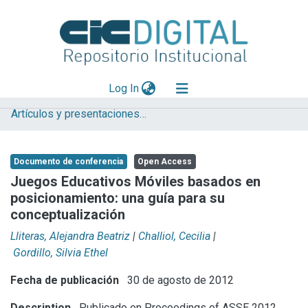
(current)
Log In
Artículos y presentaciones en Congresos LIFIA
Explorar
Mas información
Documento de conferencia
Open Access
Aportar material
Juegos Educativos Móviles basados en
posicionamiento: una guía para su
Statistics
conceptualización
Lliteras, Alejandra Beatriz
|
Challiol, Cecilia
|
Gordillo, Silvia Ethel
Fecha de publicación
30 de agosto de 2012
Description
Publicado en Proceedings of ASSE 2012