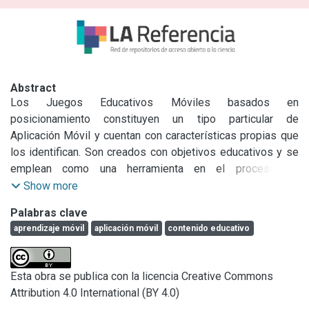
Abstract
Los Juegos Educativos Móviles basados en 
posicionamiento constituyen un tipo particular de 
Aplicación Móvil y cuentan con características propias que 
los identifican. Son creados con objetivos educativos y se 
emplean como una herramienta en el proceso de 
aprendizaje por considerarse un elemento motivador para 
Show more
el alumno en dicho proceso. En este trabajo se propone una 
Palabras clave
Guía para la Conceptualización de Juegos Educativos 
aprendizaje móvil
aplicación móvil
contenido educativo
Móviles basados en posicionamiento. Esta 
conceptualización contempla dos capas, la capa de 
contenido educativo y la capa de movilidad, a fin de lograr 
Esta obra se publica con la licencia Creative Commons
el reuso de las mismas brindando flexibilidad en su 
Attribution 4.0 International (BY 4.0)
composición.