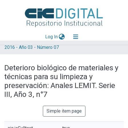
(current)
Log In
2016 - Año 03 - Número 07
Explorar
Mas información
Deterioro biológico de materiales y
Aportar material
técnicas para su limpieza y
Statistics
preservación: Anales LEMIT. Serie
III, Año 3, n°7
Simple item page