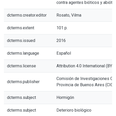
contra agentes bióticos y abióti
dcterms.creator.editor
Rosato, Vilma
dcterms.extent
101 p.
dcterms.issued
2016
dcterms.language
Español
dcterms.license
Attribution 4.0 International (BY 4
Comisión de Investigaciones Cien
dcterms.publisher
Provincia de Buenos Aires (CICB
dcterms.subject
Hormigón
dcterms.subject
Deterioro biológico