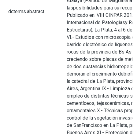
Atalaya (Partido de Magdalena) 
lasposibilidades para su recuper
dcterms.abstract
Publicado en: VIII CINPAR 2012
Internacional de Patologíasy Res
Estructuras), La Plata, 4 al 6 de 
VI.- Estudios con microscopía el
barrido electrónico de líquenes
rocas de la provincia de Bs As V
creciendo sobre placas de metal
de dos sustancias hidrorrepelente
demoran el crecimiento debiofil
la catedral de La Plata, provinci
Aires, Argentina IX.- Limpieza de
empleo de distintas técnicas so
cementíceos, tejascerámicas, m
ornamentales X.- Técnicas propu
control de la vegetación invasiva
de SanFrancisco en La Plata, pro
Buenos Aires XI.- Protección de