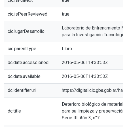
cic.isFulltext
true
cic.isPeerReviewed
true
Laboratorio de Entrenamiento Mul
cic.lugarDesarrollo
para la Investigación Tecnológic
cic.parentType
Libro
dc.date.accessioned
2016-05-06T14:33:53Z
dc.date.available
2016-05-06T14:33:53Z
dc.identifier.uri
https://digital.cic.gba.gob.ar/h
Deterioro biológico de materiale
dc.title
para su limpieza y preservación:
Serie III, Año 3, n°7