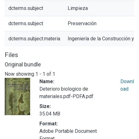
dcterms.subject
Limpieza
dcterms.subject
Preservación
dcterms.subject.materia
Ingeniería de la Construcción y E
Files
Original bundle
Now showing
1 - 1 of 1
Name:
Downl
Deterioro biologico de
oad
materiales.pdf-PDFA.pdf
Size:
35.04 MB
Format:
Adobe Portable Document
Format