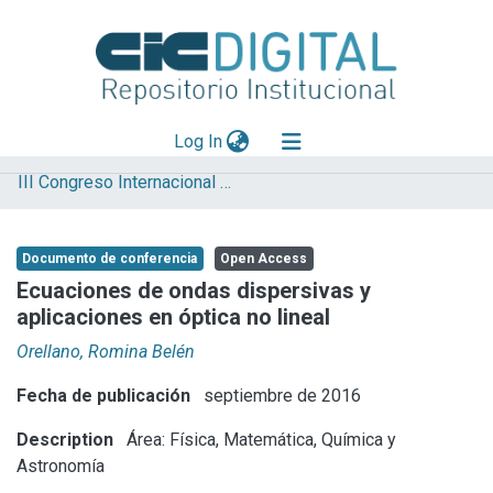
(current)
Log In
III Congreso Internacional de Ciencia y Tecnología
Explorar
Mas información
Documento de conferencia
Open Access
Aportar material
Ecuaciones de ondas dispersivas y
aplicaciones en óptica no lineal
Statistics
Orellano, Romina Belén
Fecha de publicación
septiembre de 2016
Description
Área: Física, Matemática, Química y
Astronomía