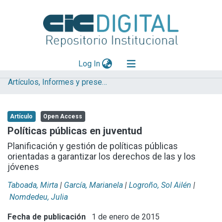
(current)
Log In
Artículos, Informes y presentaciones en Congresos (UNLP)
Explorar
Mas información
Artículo
Open Access
Aportar material
Políticas públicas en juventud
Statistics
Planificación y gestión de políticas públicas
orientadas a garantizar los derechos de las y los
jóvenes
Taboada, Mirta
|
García, Marianela
|
Logroño, Sol Ailén
|
Nomdedeu, Julia
Fecha de publicación
1 de enero de 2015