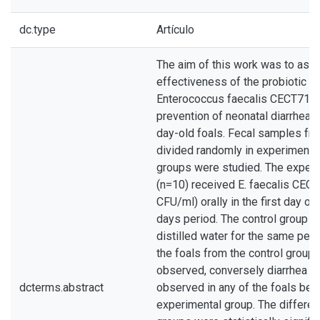
dc.type
Artículo
The aim of this work was to ass
effectiveness of the probiotic st
Enterococcus faecalis CECT7121
prevention of neonatal diarrhea i
day-old foals. Fecal samples fr
divided randomly in experimental
groups were studied. The experi
(n=10) received E. faecalis CEC
CFU/ml) orally in the first day of 
days period. The control group (
distilled water for the same peri
the foals from the control group
observed, conversely diarrhea c
dcterms.abstract
observed in any of the foals bel
experimental group. The differ