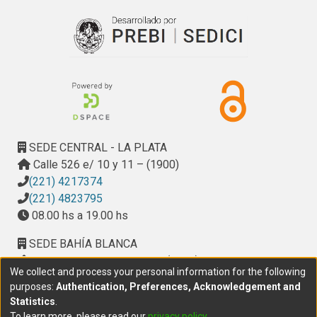
SEDE CENTRAL - LA PLATA
Calle 526 e/ 10 y 11 – (1900)
(221) 4217374
(221) 4823795
08.00 hs a 19.00 hs
SEDE BAHÍA BLANCA
Calle Ciudad de Cali 320 – (8000). Universidad
We collect and process your personal information for the following
Provincial del Sudoeste (UPSO)
purposes:
Authentication, Preferences, Acknowledgement and
(291) 459 2550
, interno 147
Statistics
.
10.00 h a 14.00 h
To learn more, please read our
privacy policy
.