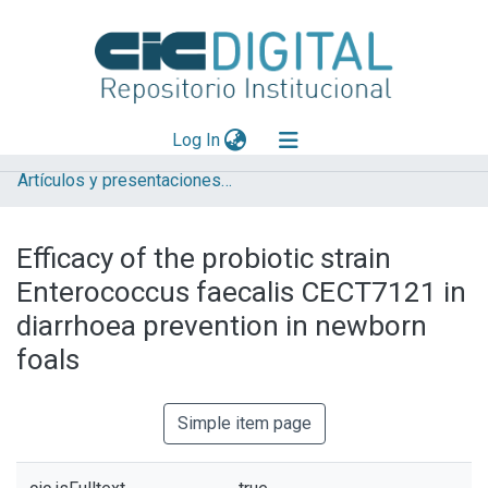
(current)
Log In
Artículos y presentaciones en Congresos CIVETAN
Explorar
Mas información
Efficacy of the probiotic strain
Aportar material
Enterococcus faecalis CECT7121 in
Statistics
diarrhoea prevention in newborn
foals
Simple item page