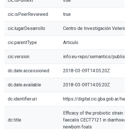
cic.isFulltext
true
cic.isPeerReviewed
true
cic.lugarDesarrollo
Centro de Investigación Veterinar
cic.parentType
Articulo
cic.version
info:eu-repo/semantics/publish
dc.date.accessioned
2018-03-09T14:05:20Z
dc.date.available
2018-03-09T14:05:20Z
dc.identifier.uri
https://digital.cic.gba.gob.ar/h
Efficacy of the probiotic strain 
dc.title
faecalis CECT7121 in diarrhoea p
newborn foals