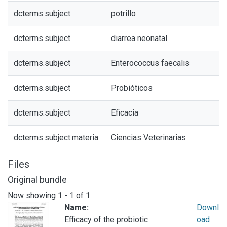
dcterms.subject
potrillo
dcterms.subject
diarrea neonatal
dcterms.subject
Enterococcus faecalis
dcterms.subject
Probióticos
dcterms.subject
Eficacia
dcterms.subject.materia
Ciencias Veterinarias
Files
Original bundle
Now showing
1 - 1 of 1
Name:
Downl
Efficacy of the probiotic
oad