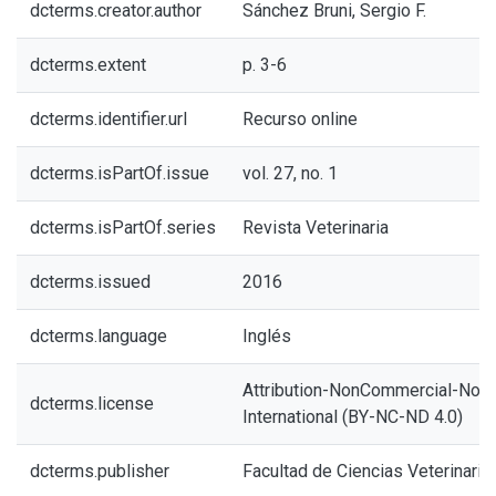
dcterms.creator.author
Sánchez Bruni, Sergio F.
dcterms.extent
p. 3-6
dcterms.identifier.url
Recurso online
dcterms.isPartOf.issue
vol. 27, no. 1
dcterms.isPartOf.series
Revista Veterinaria
dcterms.issued
2016
dcterms.language
Inglés
Attribution-NonCommercial-NoDe
dcterms.license
International (BY-NC-ND 4.0)
dcterms.publisher
Facultad de Ciencias Veterinari