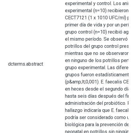
experimental y control. Los anim
experimental (n=10) recibieron E.
CECT7121 (1 x 1010 UFC/ml) por 
primer día de vida y por un perío
grupo control (n=10) recibió agua
el mismo período. Se observó q
potrillos del grupo control presen
mientras que no se observaron c
en ninguno de los potrillos perte
dcterms.abstract
grupo experimental. Las diferenc
grupos fueron estadísticamente s
(p&amp;lt;0,001). E. faecalis CE
en heces desde el segundo día d
hasta seis días después del final
administración del probiótico. Po
hallazgo indicaría que E. faecal
podría ser considerado como un
biológica para la prevención de l
neonatal en potrillos sin ningún 