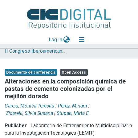
(current)
Log In
II Congreso Iberoamericano y X Jornada de Técnicas de Reparación y Conservación del Patrimonio
Explorar
Mas información
Documento de conferencia
Open Access
Aportar material
Alteraciones en la composición química de
pastas de cemento colonizadas por el
Statistics
mejillón dorado
Garcia, Mónica Teresita
|
Pérez, Miriam
|
Zicarelli, Silvia Susana
|
Stupak, Mirta E.
Publisher
Laboratorio de Entrenamiento Multidisciplinario
para la Investigación Tecnológica (LEMIT)