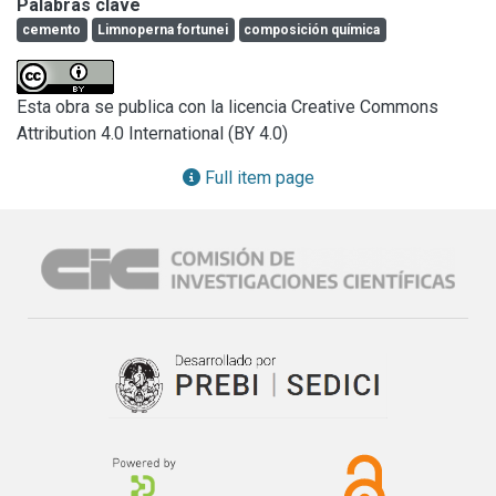
Palabras clave
fortunei como por algas verdes y otros organismos 
cemento
Limnoperna fortunei
composición química
presentan pérdida de calcio y aumento en las 
concentraciones de ciertos elementos, principalmente 
hierro y manganeso. El sistema de fijación al sustrato 
Esta obra se publica con la licencia Creative Commons
(bisos) del mejillón se introduce en la pasta de cemento 
Attribution 4.0 International (BY 4.0)
generando desprendimiento superficial del material y 
pequeñas fisuras o incremento de las existentes. De esta 
Full item page
forma se favorece la entrada de agua y por lo tanto la 
lixiviación de elementos. Estos datos estarían indicando 
las precauciones de orden tecnológico que deben 
especificarse para la ejecución de estructuras de hormigón 
a ser expuestas en ambientes acuáticos.