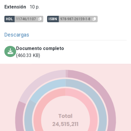
Extensión
10 p.
HDL
11746/1107
ISBN
978-987-26159-1-8
Descargas
Documento completo
(460.33 KB)