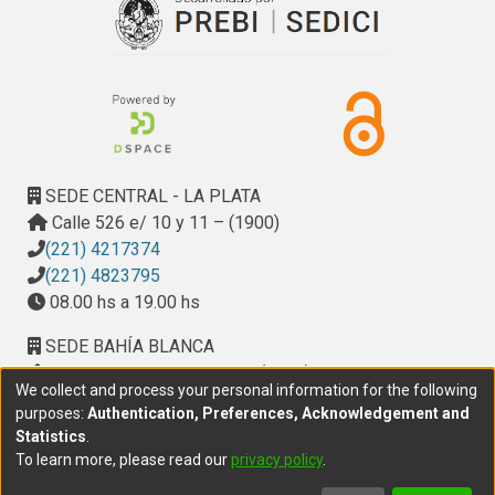
SEDE CENTRAL - LA PLATA
Calle 526 e/ 10 y 11 – (1900)
(221) 4217374
(221) 4823795
08.00 hs a 19.00 hs
SEDE BAHÍA BLANCA
Calle Ciudad de Cali 320 – (8000). Universidad
We collect and process your personal information for the following
Provincial del Sudoeste (UPSO)
purposes:
Authentication, Preferences, Acknowledgement and
(291) 459 2550
, interno 147
Statistics
.
10.00 h a 14.00 h
To learn more, please read our
privacy policy
.
delegacion.bahia@cic.gba.gob.ar