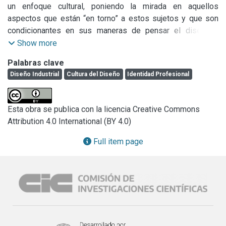
un enfoque cultural, poniendo la mirada en aquellos 
aspectos que están “en torno” a estos sujetos y que son 
condicionantes en sus maneras de pensar el diseño y 
pensar (se) como profesionales dentro de una comunidad 
Show more
disciplinar cada vez más diversa. Asimismo, es una 
Palabras clave
invitación a revisar algunos aspectos constitutivos del 
Diseño Industrial
Cultura del Diseño
Identidad Profesional
Diseño,  para poner en crísis la visión y los discursos que 
desarrollamos los diseñadores sobre nuestra propia 
profesión.
Esta obra se publica con la licencia Creative Commons
Attribution 4.0 International (BY 4.0)
Full item page