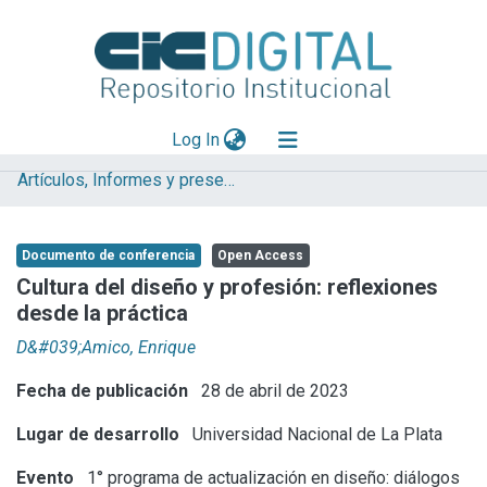
(current)
Log In
Artículos, Informes y presentaciones en Congresos (UNLP)
Explorar
Mas información
Documento de conferencia
Open Access
Aportar material
Cultura del diseño y profesión: reflexiones
desde la práctica
Statistics
D&#039;Amico, Enrique
Fecha de publicación
28 de abril de 2023
Lugar de desarrollo
Universidad Nacional de La Plata
Evento
1° programa de actualización en diseño: diálogos