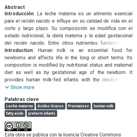
Abstract
Introducción
. La leche materna es un alimento esencial 
para el recién nacido e influye en su calidad de vida en el 
corto y largo plazo. Su composición se modifica con el 
estado nutricional, la dieta materna y la edad gestacional 
del recién nacido. Entre otros nutrientes fundamentales 
provee a los lactantes de ácidos grasos de cadena media 
Introduction
. Human milk is an essential food for 
de fácil utilización, y de ácidos grasos esenciales y sus 
newborns and affects life in the long or short terms. Its 
derivados metabólicos, en especial ácidos araquidónico y 
composition is modified by nutritional status and maternal 
docosahexaenoico, que han sido involucrados en la 
diet as well as by gestational age of the newborn. It 
provides human milk-fed infants with the medium-chain 
Objetivos
fatty acids which are a source of energy, and essential fatty 
. Dada la escasez de datos locales se consideró 
Show more
la importancia de estudiar la composición en ácidos grasos 
acids and their metabolic derivatives which have been 
Palabras clave
de la leche de madres de recién nacidos de pretérmino y 
Leche materna
Ácidos Grasos
Prematurez
human milk
de término en mujeres del área urbana de la Provincia de 
Objectives
. Due to the fact that there is little local data 
fatty acids
preterm infants
concerning the fatty acid composition in human milk of pre-
Material y métodos
term and full-term newborns, the present study was carried 
. Las muestras fueron obtenidas del 
Banco de Leche Materna H.I.G.A San Martín. Se extrajeron 
out in women living in the urban area of the Buenos Aires 
Esta obra se publica con la licencia Creative Commons