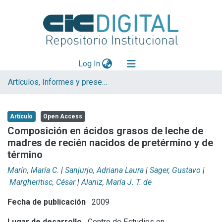
(current)
Log In
Artículos, Informes y presentaciones en Congresos (CEREN)
Explorar
Mas información
Artículo
Open Access
Aportar material
Composición en ácidos grasos de leche de
madres de recién nacidos de pretérmino y de
Statistics
término
Marín, María C.
|
Sanjurjo, Adriana Laura
|
Sager, Gustavo
|
Margheritisc, César
|
Alaniz, María J. T. de
Fecha de publicación
2009
Lugar de desarrollo
Centro de Estudios en