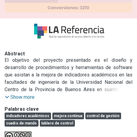
Abstract
El objetivo del proyecto presentado es el diseño y 
desarrollo de procedimientos y herramientas de software 
que asistan a la mejora de indicadores académicos en las 
facultades de ingeniería de la Universidad Nacional del 
Centro de la Provincia de Buenos Aires en cuanto a los 
programas de Ingreso, Permanencia y Graduación. Los 
Show more
principales aportes de este proyecto consisten en la 
Palabras clave
introducción del paradigma de gestión por indicadores en 
indicadores académicos
mejora continua
control de gestión
ámbitos jerárquicos de las unidades académicas de la 
cuadro de mando
tablero de control
Universidad que dictan carreras de Ingeniería y en 
despertar interés en otras Facultades. También ha dado 