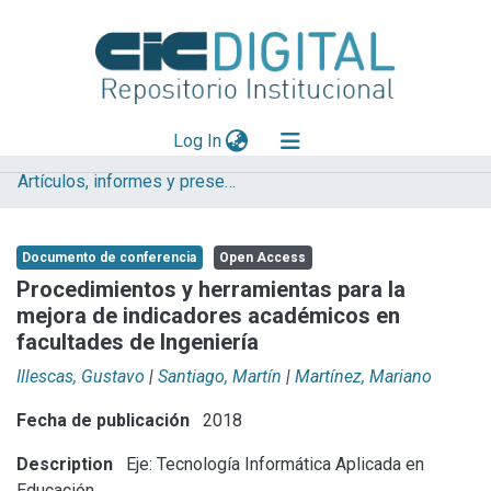
(current)
Log In
Artículos, informes y presentaciones en Congresos
Explorar
Mas información
Documento de conferencia
Open Access
Aportar material
Procedimientos y herramientas para la
mejora de indicadores académicos en
Statistics
facultades de Ingeniería
Illescas, Gustavo
|
Santiago, Martín
|
Martínez, Mariano
Fecha de publicación
2018
Description
Eje: Tecnología Informática Aplicada en
Educación.