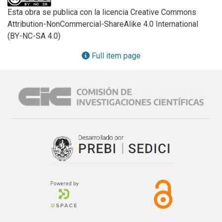
lugar al desarrollo de prototipos altamente funcionales que 
Esta obra se publica con la licencia Creative Commons
permiten la implantación práctica de este tipo de 
Attribution-NonCommercial-ShareAlike 4.0 International
tecnologías a partir de la puesta en marcha de dos tesis de 
(BY-NC-SA 4.0)
grado de alumnos de Ingeniería de Sistemas. Para lograr 
esto se han sorteado obstáculos y refinado detalles para 
Full item page
otorgar a los prototipos las características de un producto 
final, y más allá de que los tesitas cumplan con sus 
objetivos académicos, se espera que estas herramientas 
puedan también propagarse a otros espacios públicos y/o 
privados.