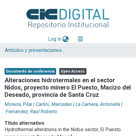
(current)
Log In
Artículos y presentaciones en Congresos
Explorar
Mas información
Documento de conferencia
Open Access
Aportar material
Alteraciones hidrotermales en el sector
Nidos, proyecto minero El Puesto, Macizo del
Statistics
Deseado, provincia de Santa Cruz
Moreira, Pilar
|
Carlini, Mercedes
|
La Camera, Antonella
|
Fernández, Raúl Roberto
Título alternativo
Hydrothermal alterations in the Nidos sector, El Puesto