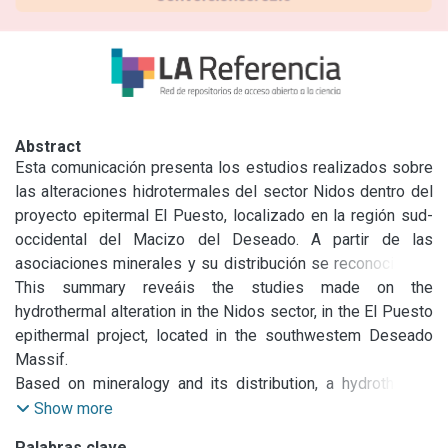
Abstract
Esta comunicación presenta los estudios realizados sobre 
las alteraciones hidrotermales del sector Nidos dentro del 
proyecto epitermal El Puesto, localizado en la región sud-
occidental del Macizo del Deseado. A partir de las 
asociaciones minerales y su distribución se reconoció una 
zonación de alteraciones hidrotermales desde alteración 
This summary reveáis the studies made on the 
argílica avanzada y silicificación cercana a la superficie 
hydrothermal alteration in the Nidos sector, in the El Puesto 
hasta una alteración argílica intermedia con vetillas 
epithermal project, located in the southwestem Deseado 
portadoras de metales preciosos, enprofundidad. Estas 
Massif.

alteraciones se desarrollan sobre unpórfido dacítico de 
Based on mineralogy and its distribution, a hydrothermal 
edad jurásica.

alteration zonation was defined from advanced argillic 
Show more
Se interpreta que la silicificación y la alteración argílica 
alteration and silification near surface, to a deeper 
Palabras clave