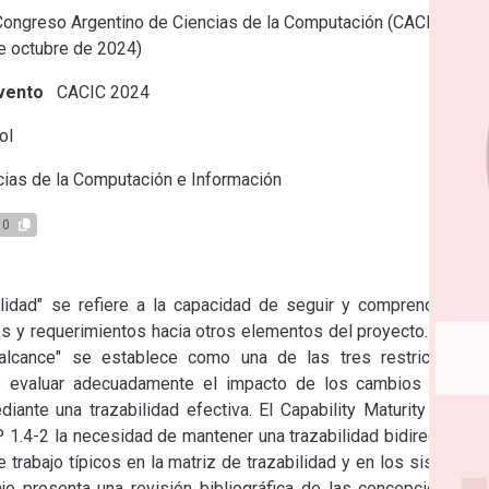
ongreso Argentino de Ciencias de la Computación (CACIC) (La
de octubre de 2024)
vento
CACIC 2024
ol
ias de la Computación e Información
10
bilidad" se refiere a la capacidad de seguir y comprender los 
s y requerimientos hacia otros elementos del proyecto. Según 
"alcance" se establece como una de las tres restricciones 
de evaluar adecuadamente el impacto de los cambios en los 
iante una trazabilidad efectiva. El Capability Maturity Model 
P 1.4-2 la necesidad de mantener una trazabilidad bidireccional 
trabajo típicos en la matriz de trazabilidad y en los sistemas 
o presenta una revisión bibliográfica de las concepciones y 