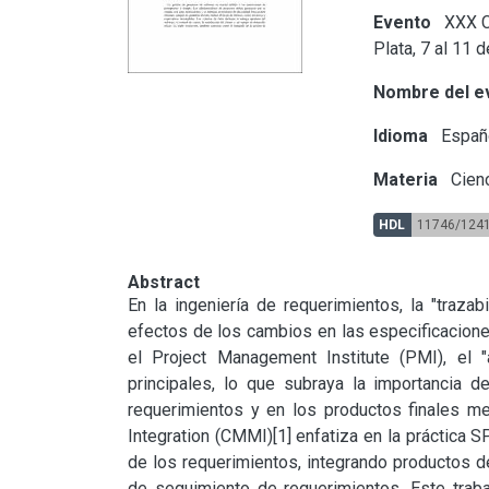
Evento
XXX C
Plata, 7 al 11 
Nombre del e
Idioma
Españ
Materia
Cienc
HDL
11746/124
Abstract
En la ingeniería de requerimientos, la "traza
efectos de los cambios en las especificacione
el Project Management Institute (PMI), el 
principales, lo que subraya la importancia 
requerimientos y en los productos finales med
Integration (CMMI)[1] enfatiza en la práctica S
de los requerimientos, integrando productos de 
de seguimiento de requerimientos. Este trabaj