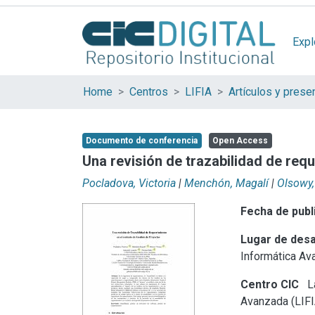
Expl
Home
Centros
LIFIA
Documento de conferencia
Open Access
Una revisión de trazabilidad de req
Pocladova, Victoria
|
Menchón, Magalí
|
Olsowy,
Fecha de publ
Lugar de desa
Informática Av
Centro CIC
La
Avanzada (LIFI