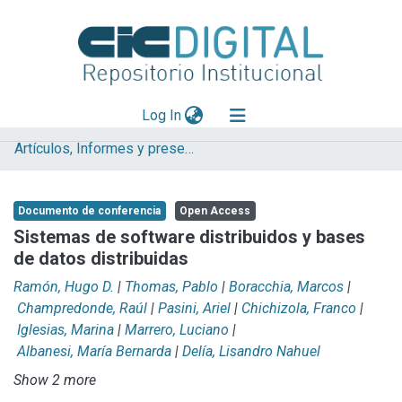
(current)
Log In
Artículos, Informes y presentaciones en Congresos (UNLP)
Explorar
Mas información
Documento de conferencia
Open Access
Aportar material
Sistemas de software distribuidos y bases
de datos distribuidas
Statistics
Ramón, Hugo D.
|
Thomas, Pablo
|
Boracchia, Marcos
|
Champredonde, Raúl
|
Pasini, Ariel
|
Chichizola, Franco
|
Iglesias, Marina
|
Marrero, Luciano
|
Albanesi, María Bernarda
|
Delía, Lisandro Nahuel
Show 2 more