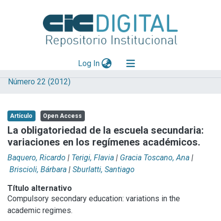
(current)
Log In
Número 22 (2012)
Explorar
Mas información
Artículo
Open Access
Aportar material
La obligatoriedad de la escuela secundaria:
variaciones en los regímenes académicos.
Statistics
Baquero, Ricardo
|
Terigi, Flavia
|
Gracia Toscano, Ana
|
Briscioli, Bárbara
|
Sburlatti, Santiago
Título alternativo
Compulsory secondary education: variations in the
academic regimes.