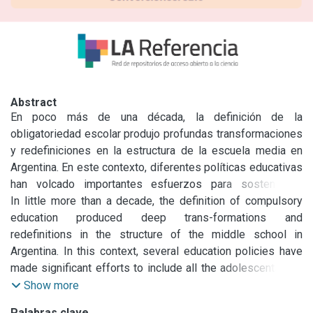
Abstract
En poco más de una década, la definición de la 
obligatoriedad escolar produjo profundas transformaciones 
y redefiniciones en la estructura de la escuela media en 
Argentina. En este contexto, diferentes políticas educativas 
han volcado importantes esfuerzos para sostener la 
inclusión de todos los adolescentes y jóvenes en el nivel. 
In little more than a decade, the definition of compulsory 
El artículo presenta resultados de una investigación sobre 
education produced deep trans-formations and 
dos iniciativas del Área Metropolitana Buenos Aires: las 
redefinitions in the structure of the middle school in 
Escuelas de Reingreso (Ciudad de Buenos Aires) y las 
Argentina. In this context, several education policies have 
Escuelas Secundarias Básicas (Provincia de Buenos Aires). 
made significant efforts to include all the adolescents and 
El análisis profundiza en los modos de concreción de los 
young people in this level. This paper presents some 
Show more
regímenes académicos en estas instituciones. 
results of a research on two initiatives in Buenos Aires 
Palabras clave