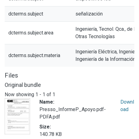
dcterms.subject
señalización
Ingeniería, Tecnol. Qca., de l
dcterms.subject.area
Otras Tecnologías
Ingeniería Eléctrica, Ingenierí
dcterms.subject.materia
Ingeniería de la Información
Files
Original bundle
Now showing
1 - 1 of 1
Name:
Downl
Presso_InformeP_Apoyo.pdf-
oad
PDFA.pdf
Size:
140.78 KB