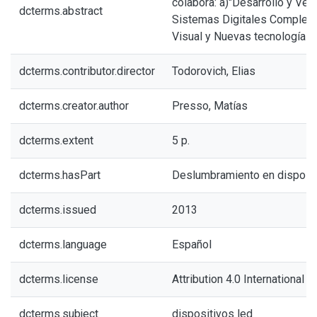
colabora: a)"Desarrollo y Veri
dcterms.abstract
Sistemas Digitales Complejo
Visual y Nuevas tecnologías d
dcterms.contributor.director
Todorovich, Elias
dcterms.creator.author
Presso, Matías
dcterms.extent
5 p.
dcterms.hasPart
Deslumbramiento en disposit
dcterms.issued
2013
dcterms.language
Español
dcterms.license
Attribution 4.0 International (
dcterms.subject
dispositivos led