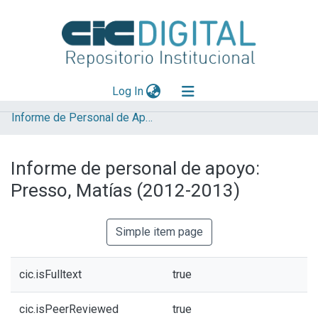
(current)
Log In
Informe de Personal de Apoyo
Explorar
Mas información
Informe de personal de apoyo:
Aportar material
Presso, Matías (2012-2013)
Statistics
Simple item page
cic.isFulltext
true
cic.isPeerReviewed
true