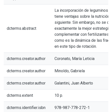
La incorporación de leguminosas 
tiene ventajas sobre la nutrición 
siguiente. Sin embargo, no se c
dcterms.abstract
exactamente la mejor estrategia 
complementar con fertilizantes i
como es la dinámica de las frac
en este tipo de rotación.
dcterms.creator.author
Coronato, María Leticia
dcterms.creator.author
Minoldo, Gabriela
dcterms.creator.author
Galantini, Juan Alberto
dcterms.extent
10 p.
dcterms.identifier.isbn
978-987-778-272-1