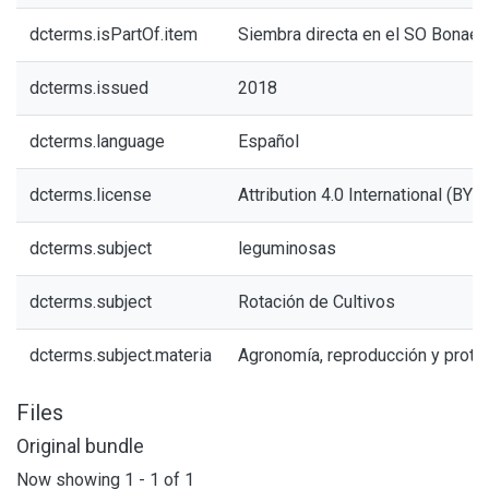
dcterms.isPartOf.item
Siembra directa en el SO Bonae
dcterms.issued
2018
dcterms.language
Español
dcterms.license
Attribution 4.0 International (BY 4
dcterms.subject
leguminosas
dcterms.subject
Rotación de Cultivos
dcterms.subject.materia
Agronomía, reproducción y prote
Files
Original bundle
Now showing
1 - 1 of 1