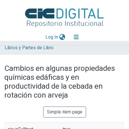
(current)
Log In
Libros y Partes de Libro
Explorar
Mas información
Cambios en algunas propiedades
Aportar material
químicas edáficas y en
Statistics
productividad de la cebada en
rotación con arveja
Simple item page