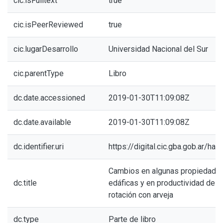
cic.isFulltext
true
cic.isPeerReviewed
true
cic.lugarDesarrollo
Universidad Nacional del Sur
cic.parentType
Libro
dc.date.accessioned
2019-01-30T11:09:08Z
dc.date.available
2019-01-30T11:09:08Z
dc.identifier.uri
https://digital.cic.gba.gob.ar/h
Cambios en algunas propiedade
dc.title
edáficas y en productividad de l
rotación con arveja
dc.type
Parte de libro