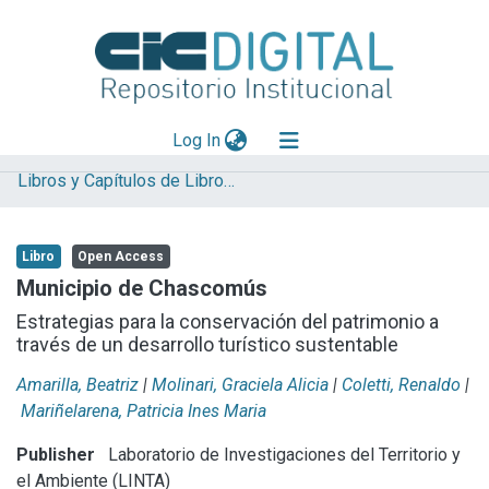
(current)
Log In
Libros y Capítulos de Libro LINTA
Explorar
Mas información
Libro
Open Access
Aportar material
Municipio de Chascomús
Statistics
Estrategias para la conservación del patrimonio a
través de un desarrollo turístico sustentable
Amarilla, Beatriz
|
Molinari, Graciela Alicia
|
Coletti, Renaldo
|
Mariñelarena, Patricia Ines Maria
Publisher
Laboratorio de Investigaciones del Territorio y
el Ambiente (LINTA)