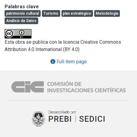
Chascomús, que forma parte de la zona bonaerense 
Palabras clave
deprimida del río Salado (Cabrera, 1994). Ese territorio 
patrimonio cultural
Turismo
plan estratégico
Metodología
comenzó a ser frecuentado por los españoles desde 
Análisis de Datos
inicios del siglo XVII, siendo el primer poblador conocido 
Luis Gaitan, quien estableció una estancia sobre la ribera 
de la laguna Vitel en 1610.

Esta obra se publica con la licencia Creative Commons
Sin embargo, una forma más consolidada de ocupar dicho 
Attribution 4.0 International (BY 4.0)
territorio sólo se produciría en el siglo XVIII, cuando las 
continuas incursiones depredatorias de los indígenas 
Full item page
indujeron la necesidad de crear un sistema de defensa. Se 
instalaron entonces diversos fortines, entre ellos, en 1779, 
el fuerte que daría lugar al nacimiento de la población de 
Chascomús que, con el paso del tiempo, habría de 
convertirse en la cabecera del Partido de igual nombre, al 
ser creado éste en 1801 (Carbia, 1930) (Levene, 1941) 
(Lahourcade, 1980) (Lahourcade, 1985) (Tauber, 1993).

Es un hecho bien conocido que los recursos y las 
condiciones naturales del Partido, así como el rico 
patrimonio cultural, que la prolongada ocupación del 