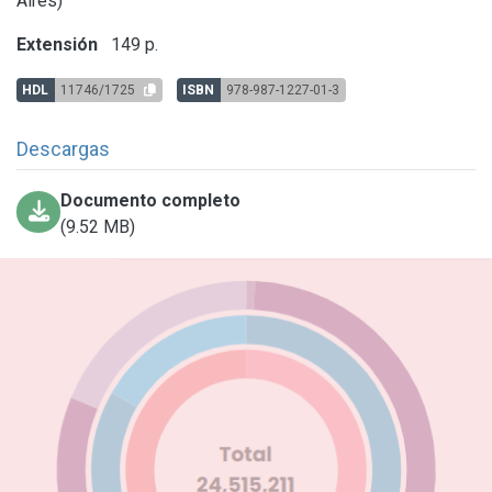
Aires)
Extensión
149 p.
HDL
11746/1725
ISBN
978-987-1227-01-3
Descargas
Documento completo
(9.52 MB)