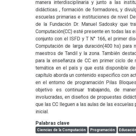
manera interdisciplinaria y junto a las inst
didácticas , formación de formadores, y divulg
escuelas primarias e instituciones de nivel D
de la Fundación Dr. Manuel Sadosky que traba
Computación(CC) esté presente en todas las es
conjunto con el ISFD y T N° 166, el primer dis
Computación de larga duración(400 hs) para ma
maestros de Tandil y la zona. También desta
para la enseñanza de CC en primer ciclo de n
temática en el país y que está disponible de 
capítulo aborda un contenido especifico con ac
en el entorno de programación Pilas Bloques
objetivo es continuar trabajando, de manera
involucradas, en diseños de propuestas didácti
que las CC lleguen a las aulas de las escuelas pr
inicial.
Palabras clave
Ciencias de la Computación
Programación
Educación