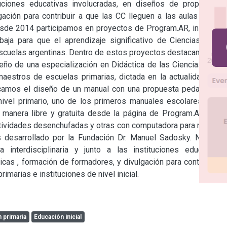
ituciones educativas involucradas, en diseños de propuestas 
ación para contribuir a que las CC lleguen a las aulas de las 
esde 2014 participamos en proyectos de Program.AR, iniciativa 
ja para que el aprendizaje significativo de Ciencias de la 
cuelas argentinas. Dentro de estos proyectos destacamos, en 
eño de una especialización en Didáctica de las Ciencias de la 
estros de escuelas primarias, dictada en la actualidad para 
camos el diseño de un manual con una propuesta pedagógica 
ivel primario, uno de los primeros manuales escolares en la 
manera libre y gratuita desde la página de Program.Ar. Cada 
tividades desenchufadas y otras con computadora para realizar 
 desarrollado por la Fundación Dr. Manuel Sadosky. Nuestro 
 interdisciplinaria y junto a las instituciones educativas 
cas , formación de formadores, y divulgación para contribuir a 
imarias e instituciones de nivel inicial.

 primaria
Educación inicial