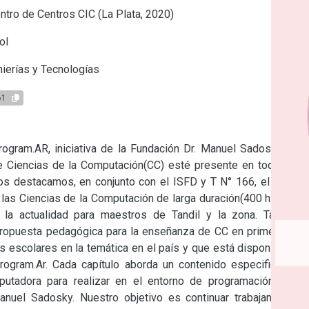
tro de Centros CIC (La Plata, 2020)
ol
ierías y Tecnologías
61
gram.AR, iniciativa de la Fundación Dr. Manuel Sadosky que 
 de Ciencias de la Computación(CC) esté presente en todas las 
s destacamos, en conjunto con el ISFD y T N° 166, el primer 
las Ciencias de la Computación de larga duración(400 hs) para 
 la actualidad para maestros de Tandil y la zona. También 
opuesta pedagógica para la enseñanza de CC en primer ciclo 
s escolares en la temática en el país y que está disponible de 
rogram.Ar. Cada capítulo aborda un contenido especifico con 
utadora para realizar en el entorno de programación Pilas 
nuel Sadosky. Nuestro objetivo es continuar trabajando, de 