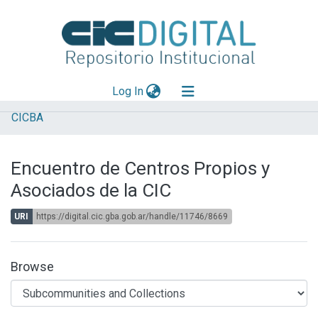
(current)
Log In
CICBA
Explorar
Mas información
Encuentro de Centros Propios y
Aportar material
Asociados de la CIC
Statistics
URI
https://digital.cic.gba.gob.ar/handle/11746/8669
Browse