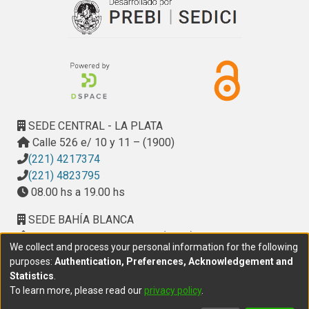
SEDE CENTRAL - LA PLATA
Calle 526 e/ 10 y 11 – (1900)
(221) 4217374
(221) 4823795
08.00 hs a 19.00 hs
SEDE BAHÍA BLANCA
Calle Ciudad de Cali 320 – (8000). Universidad
We collect and process your personal information for the following
Provincial del Sudoeste (UPSO)
purposes:
Authentication, Preferences, Acknowledgement and
(291) 459 2550
, interno 147
Statistics
.
10.00 h a 14.00 h
To learn more, please read our
privacy policy
.
delegacion.bahia@cic.gba.gob.ar