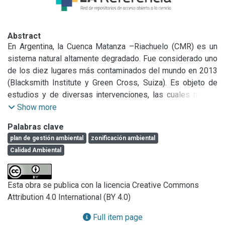
Abstract
En Argentina, la Cuenca Matanza –Riachuelo (CMR) es un 
sistema natural altamente degradado. Fue considerado uno 
de los diez lugares más contaminados del mundo en 2013 
(Blacksmith Institute y Green Cross, Suiza). Es objeto de 
estudios y de diversas intervenciones, las cuales no han 
podido conseguir una mejora sustancial en la calidad 
Show more
ambiental del sistema.

Palabras clave
En este contexto, la gestión ambiental basada en la 
plan de gestión ambiental
zonificación ambiental
planificación territorial y, en especial, aplicada en el 
Calidad Ambiental
periurbano de la cuenca, surge como un aporte concreto 
para la obtención de soluciones aplicables y realistas. Los 
principales objetivos de este trabajo son, por una parte, 
Esta obra se publica con la licencia Creative Commons
generar una propuesta de Plan de Gestión Ambiental (PGA) 
Attribution 4.0 International (BY 4.0)
para el periurbano de la cuenca enfocado en la variable 
territorial. Por otra, plantear una zonificación ambiental 
Full item page