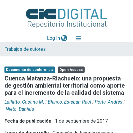
(current)
Log In
Trabajos de autores
Explorar
Mas información
Documento de conferencia
Open Access
Aportar material
Cuenca Matanza-Riachuelo: una propuesta
de gestión ambiental territorial como aporte
Statistics
para el incremento de la calidad del sistema
Lafflitto, Cristina M.
|
Blanco, Esteban Raúl
|
Porta, Andrés
|
Nieto, Daniela
Fecha de publicación
1 de septiembre de 2017
Lugar de desarrollo
Comisión de Investigaciones