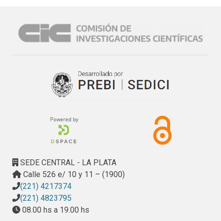
donde se puedan observar los principales objetivos del 
PGA.

Para la realización del PGA se tomaron como guía los 
requisitos solicitados por la Norma ISO 14001:2015. En 
base a un análisis de aspectos ambientales de la variable 
territorial, se establecieron objetivos para cada aspecto 
significativo, ya sea para mitigar aquellos que provocan 
impactos negativos, como para reforzar aquellos que 
generan impactos positivos.

Se realizó una zonificación ambiental cuya principal 
contribución es orientar a los actores sociales quienes 
intervienen y toman decisión sobre sus actuaciones en la 
zona, buscando así un equilibrio hombre-naturaleza, de tal 
manera que se garantice para las generaciones futuras la 
SEDE CENTRAL - LA PLATA
sostenibilidad en términos ambientales, socioeconómicos 
Calle 526 e/ 10 y 11 – (1900)
y culturales. Para realizar la propuesta de zonificación 
(221) 4217374
ambiental para el periurbano de la CMR se utilizó 
(221) 4823795
información espacialmente explícita a fin de localizar los 
08.00 hs a 19.00 hs
principales objetivos del PGA con énfasis en la variable 