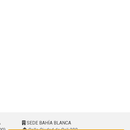
A
SEDE BAHÍA BLANCA
00)
Calle Ciudad de Cali 320 –