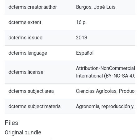
dcterms.creator.author
Burgos, José Luis
dcterms.extent
16 p.
dcterms.issued
2018
dcterms.language
Español
Attribution-NonCommercial-S
dcterms.license
International (BY-NC-SA 4.0)
dcterms.subject.area
Ciencias Agrícolas, Producci
dcterms.subject.materia
Agronomía, reproducción y pr
Files
Original bundle