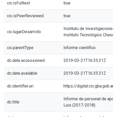
cic.isFulltext
true
cic.isPeerReviewed
true
Instituto de Investigaciones 
cic.lugarDesarrollo
Instituto Tecnológico Chasc
cic.parentType
Informe cientifico
dc.date.accessioned
2019-03-21T16:35:31Z
dc.date.available
2019-03-21T16:35:31Z
dc.identifier.uri
https://digital.cic.gba.gob.
Informe de personal de apoy
dc.title
Luis (2017-2018)