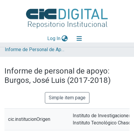
(current)
Log In
Informe de Personal de Apoyo
Explorar
Mas información
Informe de personal de apoyo:
Aportar material
Burgos, José Luis (2017-2018)
Statistics
Simple item page
Instituto de Investigaciones 
cic.institucionOrigen
Instituto Tecnológico Chasc