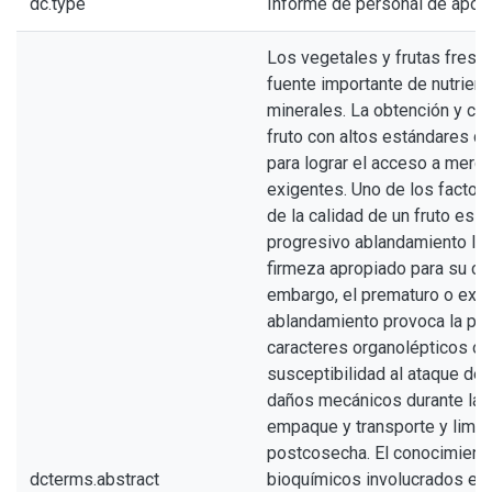
dc.type
Informe de personal de apoy
Los vegetales y frutas fresc
fuente importante de nutrient
minerales. La obtención y co
fruto con altos estándares de 
para lograr el acceso a merc
exigentes. Uno de los factor
de la calidad de un fruto es s
progresivo ablandamiento le 
firmeza apropiado para su c
embargo, el prematuro o exc
ablandamiento provoca la pér
caracteres organolépticos óp
susceptibilidad al ataque de
daños mecánicos durante las
empaque y transporte y limita
postcosecha. El conocimient
dcterms.abstract
bioquímicos involucrados en