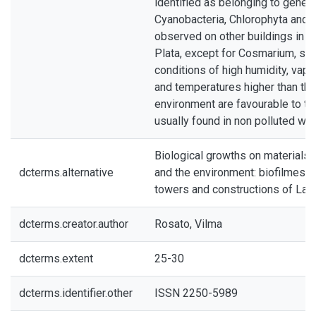
identified as belonging to genera
Cyanobacteria, Chlorophyta and
observed on other buildings in th
Plata, except for Cosmarium, so w
conditions of high humidity, vap
and temperatures higher than the
environment are favourable to th
usually found in non polluted wa
Biological growths on materials 
dcterms.alternative
and the environment: biofilmes a
towers and constructions of La P
dcterms.creator.author
Rosato, Vilma
dcterms.extent
25-30
dcterms.identifier.other
ISSN 2250-5989