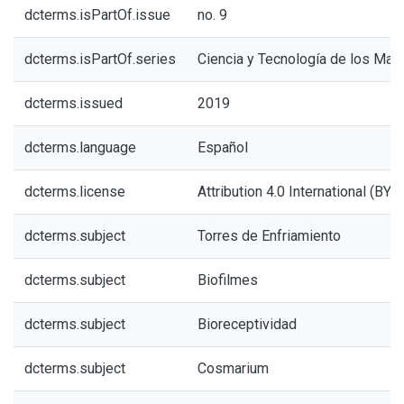
dcterms.isPartOf.issue
no. 9
dcterms.isPartOf.series
Ciencia y Tecnología de los Mate
dcterms.issued
2019
dcterms.language
Español
dcterms.license
Attribution 4.0 International (BY 4
dcterms.subject
Torres de Enfriamiento
dcterms.subject
Biofilmes
dcterms.subject
Bioreceptividad
dcterms.subject
Cosmarium