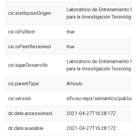
Laboratorio de Entrenamiento Mul
cic.institucionOrigen
para la Investigación Tecnológic
cic.isFulltext
true
cic.isPeerReviewed
true
Laboratorio de Entrenamiento Mul
cic.lugarDesarrollo
para la Investigación Tecnológic
cic.parentType
Articulo
cic.version
info:eu-repo/semantics/publish
dc.date.accessioned
2021-04-27T16:28:17Z
dc.date.available
2021-04-27T16:28:17Z