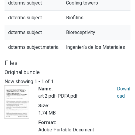
dcterms.subject
Cooling towers
dcterms.subject
Biofilms
dcterms.subject
Bioreceptivity
dcterms.subject.materia
Ingeniería de los Materiales
Files
Original bundle
Now showing
1 - 1 of 1
Name:
Downl
art 2.pdf-PDFA.pdf
oad
Size:
1.74 MB
Format:
Adobe Portable Document