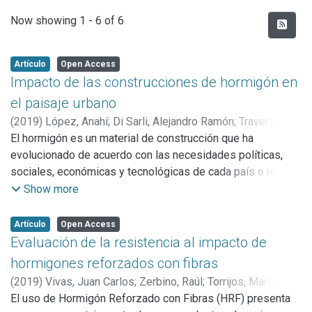
Recent Submissions
Now showing
1 - 6 of 6
Artículo
Open Access
Impacto de las construcciones de hormigón en
el paisaje urbano
(
2019
)
López, Anahí
;
Di Sarli, Alejandro Ramón
;
Traversa,
Luis Pascual
El hormigón es un material de construcción que ha
evolucionado de acuerdo con las necesidades políticas,
sociales, económicas y tecnológicas de cada país o región.
Debido a las diversas funcionalidades, su impacto social
Show more
puede adquirir un carácter artístico o histórico a través de
los monumentos, esculturas o mobiliario urbano que
Artículo
Open Access
integran el paisaje construido. Además, es una alternativa
Evaluación de la resistencia al impacto de
que permite materializar pensamientos al involucrarlo como
hormigones reforzados con fibras
una pasta que modela, es decir, un material sin forma que
(
2019
)
Vivas, Juan Carlos
;
Zerbino, Raúl
;
Torrijos, María
toma la del molde que lo contiene y cuya apariencia final
Celeste
El uso de Hormigón Reforzado con Fibras (HRF) presenta
;
Giaccio, Graciela Marta
está condicionada por el tipo de terminación. Este trabajo