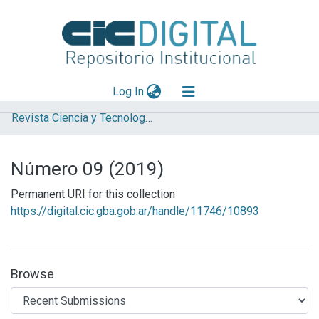
(current)
Log In
Revista Ciencia y Tecnología de los Materiales
Explorar
Mas información
Número 09 (2019)
Aportar material
Permanent URI for this collection
Statistics
https://digital.cic.gba.gob.ar/handle/11746/10893
Browse