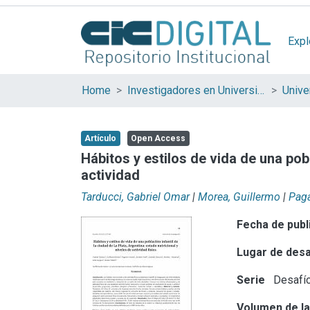
Expl
Home
Investigadores en Universidades Nacionales de la provincia de Buenos Aires
Artículo
Open Access
Hábitos y estilos de vida de una pobl
actividad
Tarducci, Gabriel Omar
|
Morea, Guillermo
|
Paga
Fecha de publ
Lugar de desa
Serie
Desafí
Volumen de la