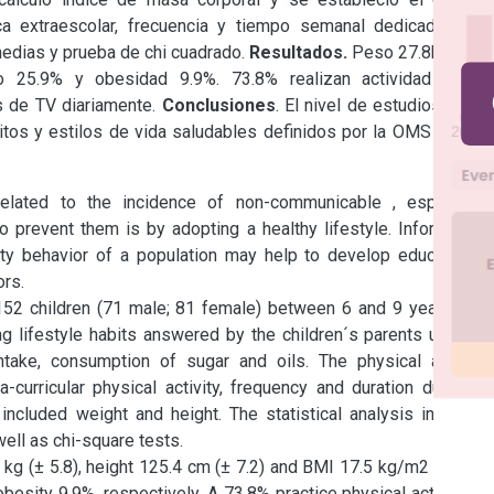
ica extraescolar, frecuencia y tiempo semanal dedicado a la 
medias y prueba de chi cuadrado. 
Resultados.
 Peso 27.8kg±5.8, 
 25.9% y obesidad 9.9%. 73.8% realizan actividad física 
 de TV diariamente. 
Conclusiones
. El nivel de estudios de la 
tos y estilos de vida saludables definidos por la OMS de los 
related to the incidence of non-communicable , especially 
 prevent them is by adopting a healthy lifestyle. Information 
vity behavior of a population may help to develop educational 
152 children (71 male; 81 female) between 6 and 9 years-old. 
g lifestyle habits answered by the children´s parents using a 
take, consumption of sugar and oils. The physical activity 
-curricular physical activity, frequency and duration during a 
cluded weight and height. The statistical analysis included 
kg (± 5.8), height 125.4 cm (± 7.2) and BMI 17.5 kg/m2 (± 2.4). 
sity 9.9%, respectively. A 73.8% practice physical activity at 