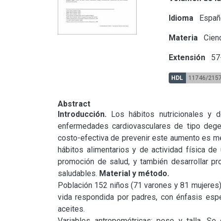
Idioma
Españ
Materia
Cienc
Extensión
57
HDL
11746/215
Abstract
Introducción. 
Los hábitos nutricionales y de
enfermedades cardiovasculares de tipo degen
costo-efectiva de prevenir este aumento es med
hábitos alimentarios y de actividad física de
promoción de salud, y también desarrollar pr
saludables. 
Material y método.
Población 152 niños (71 varones y 81 mujeres) 
vida respondida por padres, con énfasis esp
aceites.

Variables antropométricas: peso y talla. Se