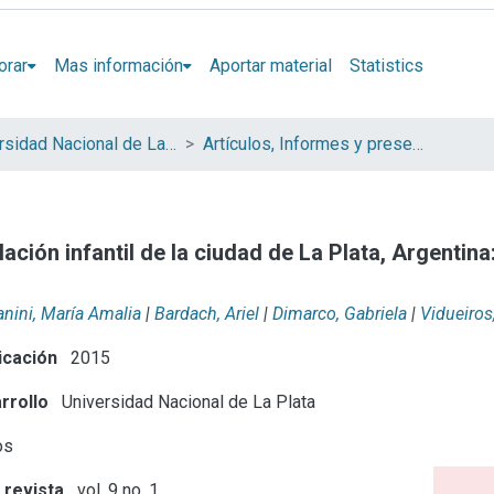
orar
Mas información
Aportar material
Statistics
Universidad Nacional de La Plata (UNLP)
Artículos, Informes y presentaciones en Congresos (UNLP)
ación infantil de la ciudad de La Plata, Argentina
nini, María Amalia
|
Bardach, Ariel
|
Dimarco, Gabriela
|
Vidueiros
icación
2015
rrollo
Universidad Nacional de La Plata
os
 revista
vol. 9 no. 1