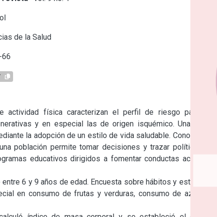
ol
ias de la Salud
-66
7
 actividad física caracterizan el perfil de riesgo para las 
erativas y en especial las de origen isquémico. Una forma 
iante la adopción de un estilo de vida saludable. Conocer los 
 una población permite tomar decisiones y trazar políticas de 
ogramas educativos dirigidos a fomentar conductas activas y 
entre 6 y 9 años de edad. Encuesta sobre hábitos y estilos de 
ecial en consumo de frutas y verduras, consumo de azúcar y 
 calculó índice de masa corporal y se estableció el estado 