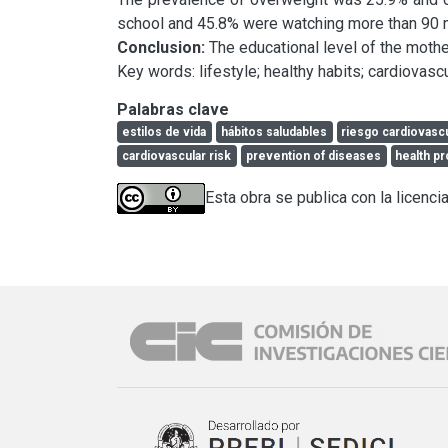
Conclusion:
 The educational level of the mother
Key words: lifestyle; healthy habits; cardiovasc
Palabras clave
estilos de vida
hábitos saludables
riesgo cardiovasc
cardiovascular risk
prevention of diseases
health p
Esta obra se publica con la licenci