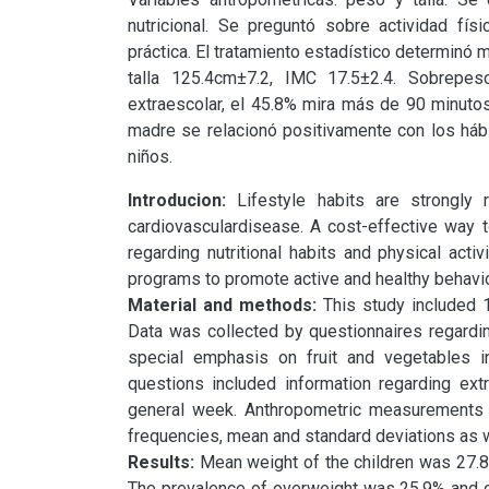
nutricional. Se preguntó sobre actividad fís
práctica. El tratamiento estadístico determinó 
talla 125.4cm±7.2, IMC 17.5±2.4. Sobrepeso
extraescolar, el 45.8% mira más de 90 minutos
madre se relacionó positivamente con los hábi
niños.
Introducion: 
Lifestyle habits are strongly 
cardiovasculardisease. A cost-effective way to
regarding nutritional habits and physical acti
Material and methods: 
This study included 
Data was collected by questionnaires regardin
special emphasis on fruit and vegetables in
questions included information regarding extra
general week. Anthropometric measurements in
Results: 
Mean weight of the children was 27.8 
The prevalence of overweight was 25.9% and obe