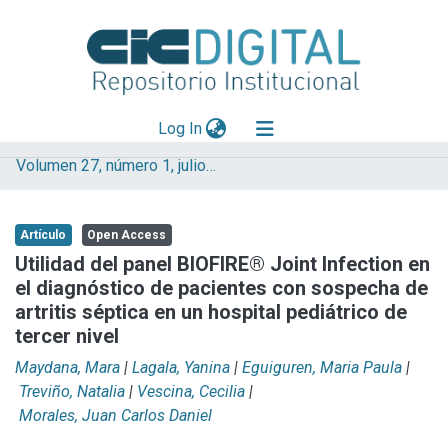
(current)
Log In
Volumen 27, número 1, julio 2024
Explorar
Mas información
Artículo
Open Access
Aportar material
Utilidad del panel BIOFIRE® Joint Infection en
el diagnóstico de pacientes con sospecha de
Statistics
artritis séptica en un hospital pediátrico de
tercer nivel
Maydana, Mara
|
Lagala, Yanina
|
Eguiguren, Maria Paula
|
Treviño, Natalia
|
Vescina, Cecilia
|
Morales, Juan Carlos Daniel