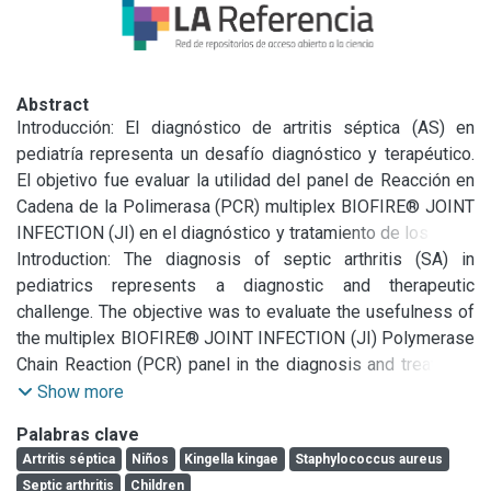
Abstract
Introducción: El diagnóstico de artritis séptica (AS) en 
pediatría representa un desafío diagnóstico y terapéutico. 
El objetivo fue evaluar la utilidad del panel de Reacción en 
Cadena de la Polimerasa (PCR) multiplex BIOFIRE® JOINT 
INFECTION (JI) en el diagnóstico y tratamiento de los niños 
con AS.

Introduction: The diagnosis of septic arthritis (SA) in 
Material y Métodos: Estudio descriptivo retrospectivo de 
pediatrics represents a diagnostic and therapeutic 
corte transversal en pacientes menores de 16 años con 
challenge. The objective was to evaluate the usefulness of 
diagnóstico de AS desde noviembre de 2022 hasta marzo 
the multiplex BIOFIRE® JOINT INFECTION (JI) Polymerase 
de 2024 atendidos en el H.I.A.E.P. “Sor Maria Ludovica”. Se 
Chain Reaction (PCR) panel in the diagnosis and treatment 
realizó el estudio microbiológico de muestras de líquido 
of children with AS. Material and Methods: Retrospective 
Show more
sinovial (LS) mediante cultivo tradicional y el panel JI. 

cross-sectional descriptive study in patients under 16 
Palabras clave
Resultados: Se incluyeron 33 pacientes con AS, 20 (60.6%) 
years of age with AS diagnosis treated at the H.I.A.E.P. “Sor 
Artritis séptica
Niños
Kingella kingae
Staphylococcus aureus
de sexo masculino; mediana de edad 34 meses (RIC 15.5-
Maria Ludovica” from November 2022 to March 2024. The 
Septic arthritis
Children