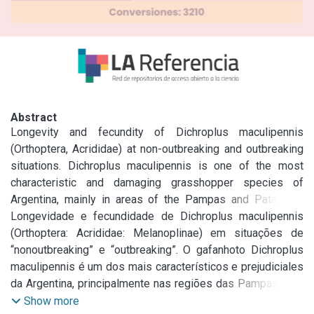
Abstract
Longevity and fecundity of Dichroplus maculipennis 
(Orthoptera, Acrididae) at non-outbreaking and outbreaking 
situations. Dichroplus maculipennis is one of the most 
characteristic and damaging grasshopper species of 
Argentina, mainly in areas of the Pampas and Patagonia 
regions. We estimated and compared the longevity and 
Longevidade e fecundidade de Dichroplus maculipennis 
fecundity of adult female D. maculipennis under controlled 
(Orthoptera: Acrididae: Melanoplinae) em situações de 
conditions (30°C, 14L:10D, 40% RH) from individuals 
“nonoutbreaking” e “outbreaking”. O gafanhoto Dichroplus 
collected as last instar nymphs (VI) in the field and with a 
maculipennis é um dos mais característicos e prejudiciales 
known recent history of low and high density conditions. 
da Argentina, principalmente nas regiões das Pampas e da 
Densities of D. maculipennis at the collecting sites were 
Patagonia. O objetivo deste estudo foi estimar e comparar 
Show more