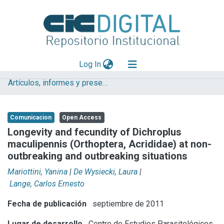
(current)
Log In
Artículos, informes y presentaciones en Congresos (CEPAVE)
Explorar
Mas información
Comunicacion
Open Access
Aportar material
Longevity and fecundity of Dichroplus
maculipennis (Orthoptera, Acrididae) at non-
Statistics
outbreaking and outbreaking situations
Mariottini, Yanina
|
De Wysiecki, Laura
|
Lange, Carlos Ernesto
Fecha de publicación
septiembre de 2011
Lugar de desarrollo
Centro de Estudios Parasitológicos