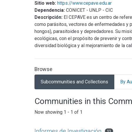
Sitio web:
https://www.cepave.edu.ar
Dependencia:
CONICET - UNLP - CIC
Descripción:
El CEPAVE es un centro de referen
como parásitos, vectores de enfermedades y plag
hongos), parasitoides y depredadores. Su misión
ecológicas, con el propósito de prevenir y cont
diversidad biológica y al mejoramiento de la cal
Browse
Subcommunities and Collections
By Au
Communities in this Comm
Now showing
1 - 1 of 1
Informes de Investigación
11