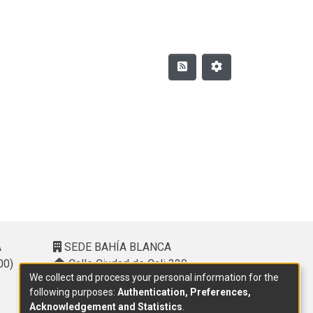
A
SEDE BAHÍA BLANCA
00)
Calle Ciudad de Cali 320 –
We collect and process your personal information for the
(8000). Universidad Provincial del
following purposes:
Authentication, Preferences,
Sudoeste (UPSO)
Acknowledgement and Statistics
.