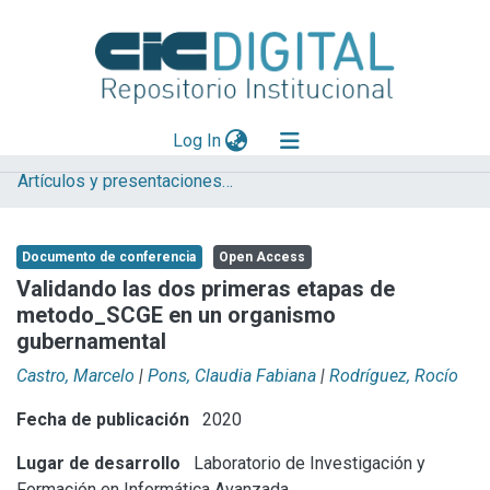
(current)
Log In
Artículos y presentaciones en Congresos LIFIA
Explorar
Mas información
Documento de conferencia
Open Access
Aportar material
Validando las dos primeras etapas de
metodo_SCGE en un organismo
Statistics
gubernamental
Castro, Marcelo
|
Pons, Claudia Fabiana
|
Rodríguez, Rocío
Fecha de publicación
2020
Lugar de desarrollo
Laboratorio de Investigación y
Formación en Informática Avanzada