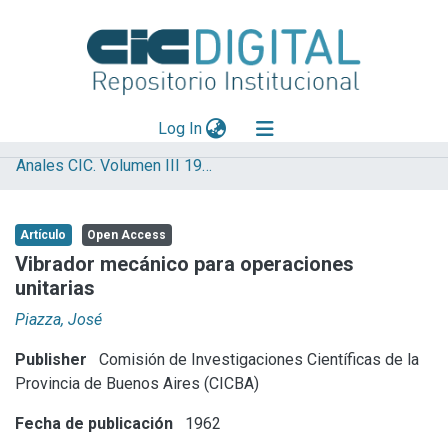
(current)
Log In
Anales CIC. Volumen III 1962
Explorar
Mas información
Artículo
Open Access
Aportar material
Vibrador mecánico para operaciones
unitarias
Statistics
Piazza, José
Publisher
Comisión de Investigaciones Científicas de la
Provincia de Buenos Aires (CICBA)
Fecha de publicación
1962