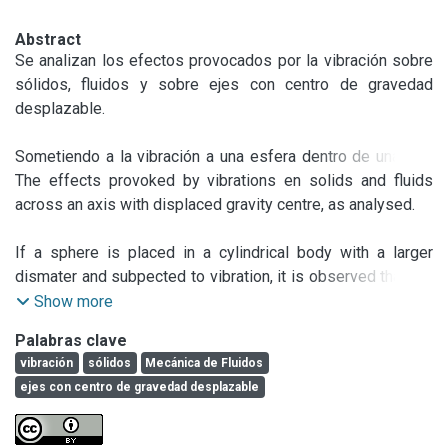
Abstract
Se analizan los efectos provocados por la vibración sobre 
sólidos, fluidos y sobre ejes con centro de gravedad 
desplazable.

Sometiendo a la vibración a una esfera dentro de una caja 
cilindrica de mayor diámetro, se observa que aquélla gira 
The effects provoked by vibrations en solids and fluids 
den tro de esta última con movimiento sincronizado y 
across an axis with displaced gravity centre, as analysed.

manteniendo en todo momento, una posición opuesta al 
excéntrico del vibrador. Llamaremos fuerza de acción a la 
If a sphere is placed in a cylindrical body with a larger 
correspondiente a la pared de la caja que encierra la esfera 
dismater and subpected to vibration, it is observed that the 
y reacción la fuerza centrífuga de la esfera sobre la pared, 
former spins within the latter, with synchronized 
Show more
siendo ambas iguales y opuestas.

movements and maintaining, at all moments, a position 
Palabras clave
opposite to the sccentric of the vibrator. Calling the forcé 
vibración
sólidos
Mecánica de Fluidos
Reemplazando la esfera por un líquido, éste gira alrededor 
corresponding to that on the walls lccking in the sphere, as 
ejes con centro de gravedad desplazable
de la pared de la caja o tubo que lo contiene, cuyo eje 
that of the action and the centrifugal force of sphere on the 
describe la órbita de vibración. De esta manera, el fluido 
walls, as that of reaction, both are aquel and opposite to 
forma un paraboloide de rotación esxcéntrico respecto al 
cach other.
