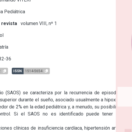
a Pediátrica
 revista
volumen VIII, nº 1
ol
tría
32-36
2
ISSN
1514-5654
o (SAOS) se caracteriza por la recurrencia de episodios de 
 superior durante el sueño, asociado usualmente a hipoxemia e 
dor de 2% en la edad pediátrica y, a menudo, su posibilidad no 
trol. Si el SAOS no es identificado puede tener graves 
es clínicas de insuficiencia cardíaca, hipertensión arterial e 