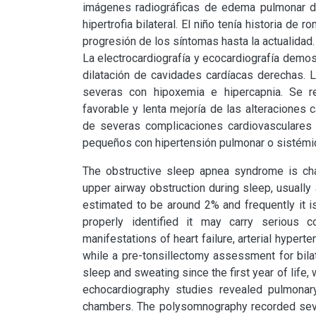
imágenes radiográficas de edema pulmonar dur
hipertrofia bilateral. El niño tenía historia de
progresión de los síntomas hasta la actualidad.

La electrocardiografía y ecocardiografía demos
dilatación de cavidades cardíacas derechas. L
severas con hipoxemia e hipercapnia. Se re
favorable y lenta mejoría de las alteraciones c
de severas complicaciones cardiovasculares y 
pequeños con hipertensión pulmonar o sistémi
The obstructive sleep apnea syndrome is char
upper airway obstruction during sleep, usually
estimated to be around 2% and frequently it is n
properly identified it may carry serious 
manifestations of heart failure, arterial hype
while a pre-tonsillectomy assessment for bilate
sleep and sweating since the first year of life
echocardiography studies revealed pulmonary 
chambers. The polysomnography recorded seve