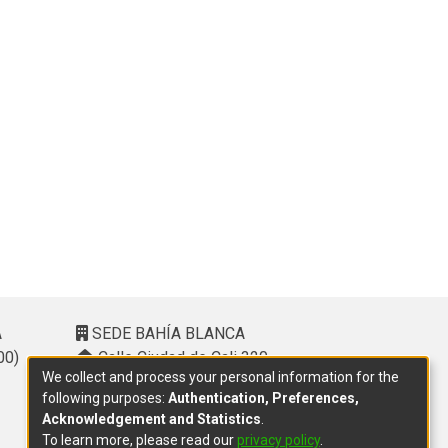
A
SEDE BAHÍA BLANCA
00)
Calle Ciudad de Cali 320 –
We collect and process your personal information for the
(8000). Universidad Provincial del
following purposes:
Authentication, Preferences,
Sudoeste (UPSO)
Acknowledgement and Statistics
.
(291) 459 2550
, interno 147
To learn more, please read our
privacy policy
.