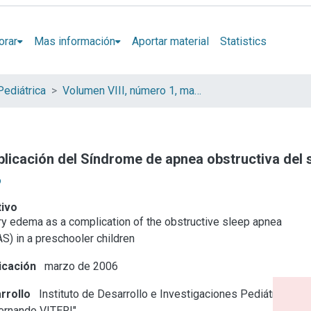
orar
Mas información
Aportar material
Statistics
Pediátrica
Volumen VIII, número 1, marzo 2006
cación del Síndrome de apnea obstructiva del 
o
tivo
y edema as a complication of the obstructive sleep apnea
) in a preschooler children
icación
marzo de 2006
rrollo
Instituto de Desarrollo e Investigaciones Pediátricas
Fernando VITERI"