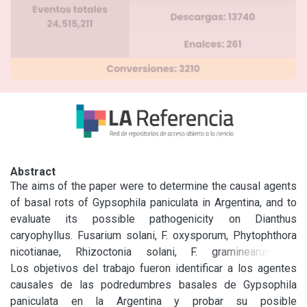
Abstract
The aims of the paper were to determine the causal agents 
of basal rots of Gypsophila paniculata in Argentina, and to 
evaluate its possible pathogenicity on Dianthus 
caryophyllus. Fusarium solani, F. oxysporum, Phytophthora 
nicotianae, Rhizoctonia solani, F. graminearum, F. 
verticilloides, F. equiseti and Pythium sp. were isolated in 
Los objetivos del trabajo fueron identificar a los agentes 
decreasing order from plants with symptoms of «crown 
causales de las podredumbres basales de Gypsophila 
rot» (the major basal rot). F. graminearum, F. oxysporum and 
paniculata en la Argentina y probar su posible 