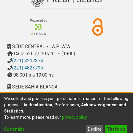
aisladas de gipsofila pueden ser patógenas de clavel 
mientras que sólo algunas de P. nicotianae resultaron 
patógenas débiles.
SEDE CENTRAL - LA PLATA
Calle 526 e/ 10 y 11 – (1900)
(221) 4217374
(221) 4823795
08.00 hs a 19.00 hs
SEDE BAHÍA BLANCA
Calle Ciudad de Cali 320 – (8000). Universidad
We collect and process your personal information for the following
Provincial del Sudoeste (UPSO)
purposes:
Authentication, Preferences, Acknowledgement and
(291) 459 2550
, interno 147
Statistics
.
10.00 h a 14.00 h
To learn more, please read our
privacy policy
.
delegacion.bahia@cic.gba.gob.ar
Customize
Decline
That's ok