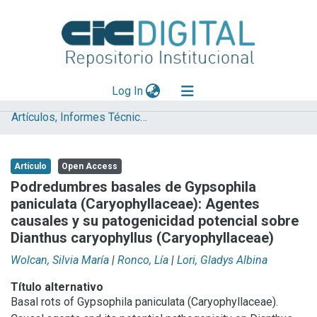
(current)
Log In
Artículos, Informes Técnicos y presentaciones en Congresos
Explorar
Mas información
Artículo
Open Access
Aportar material
Podredumbres basales de Gypsophila
paniculata (Caryophyllaceae): Agentes
Statistics
causales y su patogenicidad potencial sobre
Dianthus caryophyllus (Caryophyllaceae)
Wolcan, Silvia María
|
Ronco, Lía
|
Lori, Gladys Albina
Título alternativo
Basal rots of Gypsophila paniculata (Caryophyllaceae).