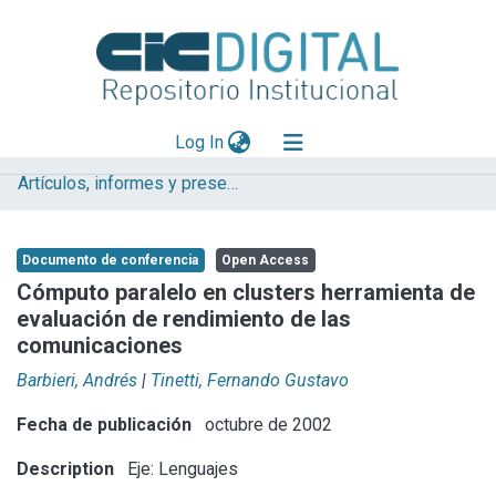
(current)
Log In
Artículos, informes y presentaciones en Congresos
Explorar
Mas información
Documento de conferencia
Open Access
Aportar material
Cómputo paralelo en clusters herramienta de
evaluación de rendimiento de las
Statistics
comunicaciones
Barbieri, Andrés
|
Tinetti, Fernando Gustavo
Fecha de publicación
octubre de 2002
Description
Eje: Lenguajes