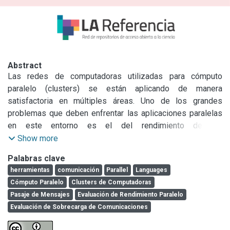
Abstract
Las redes de computadoras utilizadas para cómputo 
paralelo (clusters) se están aplicando de manera 
satisfactoria en múltiples áreas. Uno de los grandes 
problemas que deben enfrentar las aplicaciones paralelas 
en este entorno es el del rendimiento de las 
comunicaciones, dado que el tiempo de comunicación es 
Show more
muy grande con respecto a la cantidad de operaciones que 
Palabras clave
se pueden llevar a cabo de manera local en cualquier 
herramientas
comunicación
Parallel
Languages
computadora. Por otro lado, tanto la topología de la red 
Cómputo Paralelo
Clusters de Computadoras
local, como las herramientas de programación por pasaje 
Pasaje de Mensajes
Evaluación de Rendimiento Paralelo
de mensajes que se disponen, tienen su propia sobrecarga 
Evaluación de Sobrecarga de Comunicaciones
de comunicaciones que no siempre es sencilla de evaluar 
y/o predecible a priori. En este artículo se presenta una 