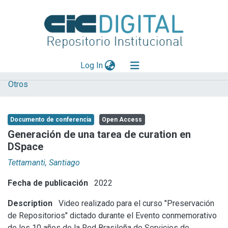
(current)
Log In
Otros
Explorar
Mas información
Documento de conferencia
Open Access
Aportar material
Generación de una tarea de curation en
DSpace
Statistics
Tettamanti, Santiago
Fecha de publicación
2022
Description
Video realizado para el curso "Preservación
de Repositorios" dictado durante el Evento conmemorativo
de los 10 años de la Red Brasileña de Servicios de