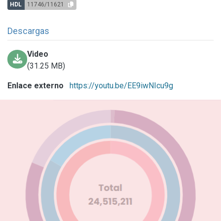
HDL
11746/11621
Descargas
Video
(31.25 MB)
Enlace externo
https://youtu.be/EE9iwNIcu9g