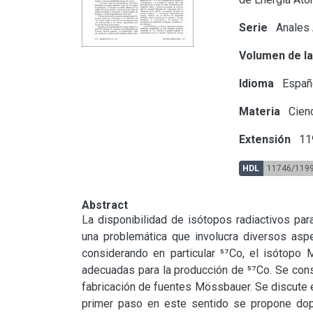
Serie
Anales
Volumen de la
Idioma
Españ
Materia
Cienc
Extensión
11
HDL
11746/119
Abstract
La disponibilidad de isótopos radiactivos pa
una problemática que involucra diversos aspe
considerando en particular ⁵⁷Co, el isótopo 
adecuadas para la producción de ⁵⁷Co. Se cons
fabricación de fuentes Mössbauer. Se discute e
primer paso en este sentido se propone dopa