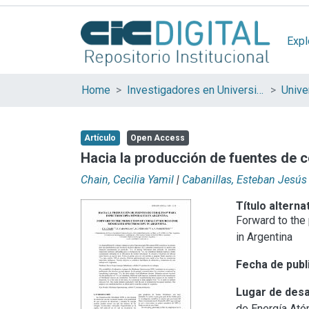
Expl
Home
Investigadores en Universidades Nacionales de la provincia de Buenos Aires
Artículo
Open Access
Hacia la producción de fuentes de 
Chain, Cecilia Yamil
|
Cabanillas, Esteban Jesús
Título alterna
Forward to the
in Argentina
Fecha de publ
Lugar de desa
de Energía Ató