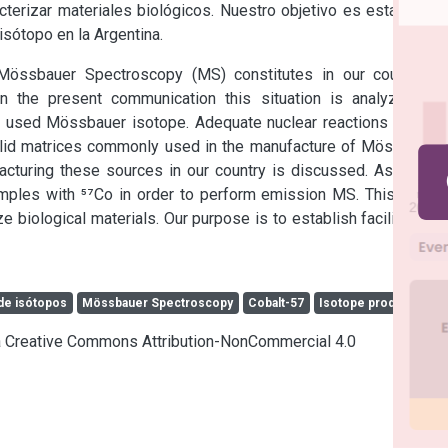
terizar materiales biológicos. Nuestro objetivo es establecer 
isótopo en la Argentina.
r Mössbauer Spectroscopy (MS) constitutes in our country a 
In the present communication this situation is analyzed by 
ly used Mössbauer isotope. Adequate nuclear reactions for the 
olid matrices commonly used in the manufacture of Mössbauer 
cturing these sources in our country is discussed. As a first 
amples with ⁵⁷Co in order to perform emission MS. This mode 
ze biological materials. Our purpose is to establish facilities to 
de isótopos
Mössbauer Spectroscopy
Cobalt-57
Isotope production
cia Creative Commons Attribution-NonCommercial 4.0