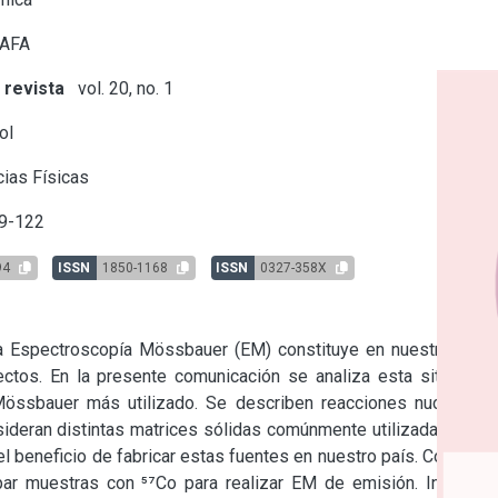
 AFA
 revista
vol. 20, no. 1
ol
ias Físicas
9-122
94
ISSN
1850-1168
ISSN
0327-358X
ra Espectroscopía Mössbauer (EM) constituye en nuestro país 
ctos. En la presente comunicación se analiza esta situación 
Mössbauer más utilizado. Se describen reacciones nucleares 
ideran distintas matrices sólidas comúnmente utilizadas en la 
l beneficio de fabricar estas fuentes en nuestro país. Como un 
r muestras con ⁵⁷Co para realizar EM de emisión. Interesa 