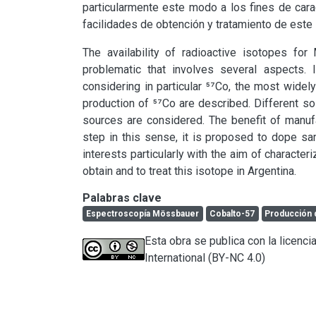
particularmente este modo a los fines de carac
facilidades de obtención y tratamiento de este 
The availability of radioactive isotopes fo
problematic that involves several aspects. 
considering in particular ⁵⁷Co, the most wide
production of ⁵⁷Co are described. Different s
sources are considered. The benefit of manufa
step in this sense, it is proposed to dope s
interests particularly with the aim of characteri
obtain and to treat this isotope in Argentina.
Palabras clave
Espectroscopía Mössbauer
Cobalto-57
Producción 
Esta obra se publica con la licen
International (BY-NC 4.0)