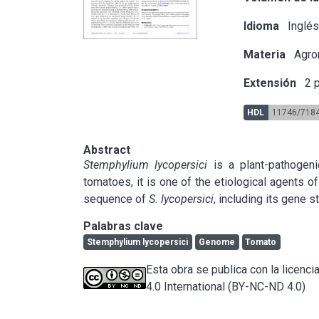
Idioma
Inglé
Materia
Agron
Extensión
2 p
HDL
11746/718
Abstract
Stemphylium lycopersici
 is a plant-pathogeni
tomatoes, it is one of the etiological agents of
sequence of 
S. lycopersici
, including its gene s
Palabras clave
Stemphylium lycopersici
Genome
Tomato
Esta obra se publica con la licen
4.0 International (BY-NC-ND 4.0)