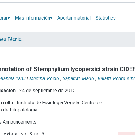
orar
Mas información
Aportar material
Statistics
Artículos, Informes Técnicos y presentaciones en Congresos
otation of Stemphylium lycopersici strain CIDE
rianela Yanil
|
Medina, Rocío
|
Saparrat, Mario
|
Balatti, Pedro Alb
icación
24 de septiembre de 2015
rrollo
Instituto de Fisiología Vegetal
Centro de
s de Fitopatología
 Announcements
 revista
vol. 3, no. 5