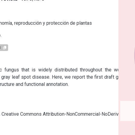
s
omía, reproducción y protección de plantas
.
4
c fungus that is widely distributed throughout the world. In 
 gray leaf spot disease. Here, we report the first draft genome 
tructure and functional annotation.
cia Creative Commons Attribution-NonCommercial-NoDerivatives