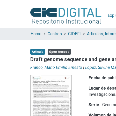
Expl
Home
Centros
CIDEFI
Artículo
Open Access
Draft genome sequence and gene ann
Franco, Mario Emilio Ernesto
|
López, Silvina Ma
Fecha de publ
Lugar de desa
Investigacione
Serie
Genome
Volumen de la