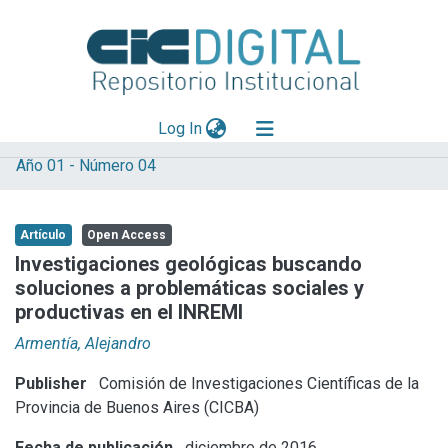
(current)
Log In
Año 01 - Número 04
Explorar
Mas información
Artículo
Open Access
Aportar material
Investigaciones geológicas buscando
soluciones a problemáticas sociales y
Statistics
productivas en el INREMI
Armentía, Alejandro
Publisher
Comisión de Investigaciones Científicas de la
Provincia de Buenos Aires (CICBA)
Fecha de publicación
diciembre de 2016