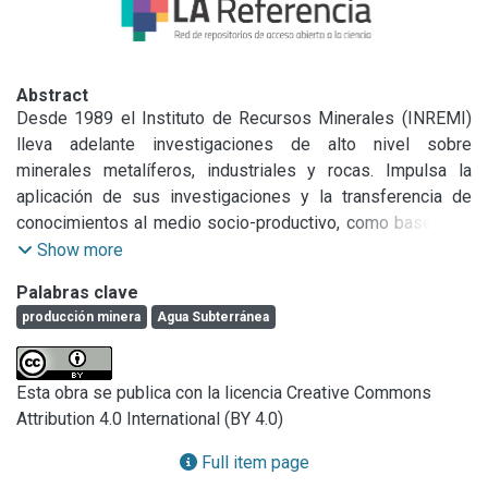
Abstract
Desde 1989 el Instituto de Recursos Minerales (INREMI) 
lleva adelante investigaciones de alto nivel sobre 
minerales metalíferos, industriales y rocas. Impulsa la 
aplicación de sus investigaciones y la transferencia de 
conocimientos al medio socio-productivo, como base para 
potenciar las economías regionales de nuestro país. En 
Show more
diálogo con CIC: Ciencia y Tecnología en la provincia de 
Palabras clave
Buenos Aires, investigadores del Instituto explican dos 
producción minera
Agua Subterránea
proyectos que brindan soluciones a problemas socio-
sanitarios y a la producción minera.
Esta obra se publica con la licencia Creative Commons
Attribution 4.0 International (BY 4.0)
Full item page