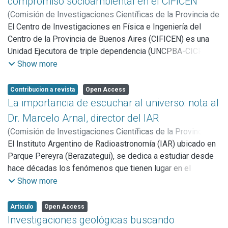
compromiso socioambiental en el CIFICEN
(
Comisión de Investigaciones Científicas de la Provincia de
Buenos Aires (CICBA),
El Centro de Investigaciones en Física e Ingeniería del
2016
)
Somoza, Alberto Horacio
Centro de la Provincia de Buenos Aires (CIFICEN) es una
Unidad Ejecutora de triple dependencia (UNCPBA-CICPBA-
CONICET) y en su seno alberga investigaciones en física,
Show more
fisicoquímica y química básica, del medio ambiente y de la
ingeniería. Una de las líneas de trabajo está referida a la
Contribucion a revista
Open Access
mitigación de emisiones contaminantes en la producción de
La importancia de escuchar al universo: nota al
cemento Portland y está explicada en esta producción
Dr. Marcelo Arnal, director del IAR
especial para CIC: CIENCIA y TECNOLOGÍA.
(
Comisión de Investigaciones Científicas de la Provincia de
Buenos Aires (CICBA),
El Instituto Argentino de Radioastronomía (IAR) ubicado en
2016
)
Revista CIC: Ciencia y
Tecnología en la Provincia de Buenos Aires
Parque Pereyra (Berazategui), se dedica a estudiar desde
hace décadas los fenómenos que tienen lugar en el
Universo. Pero en lugar de hacerlo con los telescopios
Show more
tradicionales como los que pueden encontrarse en el
Observatorio de La Plata, lo hacen mediante el uso de
Artículo
Open Access
antenas que detectan en la denominada banda de radio , los
Investigaciones geológicas buscando