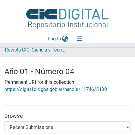
(current)
Log In
Revista CIC: Ciencia y Tecnología en la Provincia de Buenos Aires
Explorar
Mas información
Año 01 - Número 04
Aportar material
Permanent URI for this collection
Statistics
https://digital.cic.gba.gob.ar/handle/11746/5138
Browse