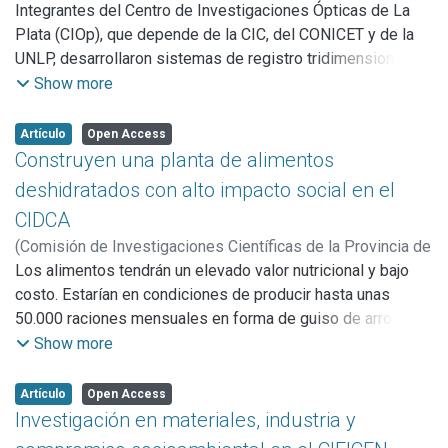
Buenos Aires (CICBA),
Integrantes del Centro de Investigaciones Ópticas de La
2016
)
Merli, Leandro
- Investigación en materiales, industria y compromiso
Plata (CIOp), que depende de la CIC, del CONICET y de la
socioambiental en el CIFICEN/Centro de Investigaciones
UNLP, desarrollaron sistemas de registro tridimensionales
en Física e Ingeniería del Centro de la Provincia de Buenos
(3D), de bajo costo, para ser aplicados a objetos
Show more
Aires-CIC-UNCPBA-CONICET
pertenecientes al patrimonio cultural argentino.
- Construyen una planta de alimentos deshidratados con
alto impacto social en el CIDCA/Centro de Investigación y
Artículo
Open Access
Construyen una planta de alimentos
Desarrollo en Tecnologías de Pinturas-CIC-UNLP-CONICET
- Proyecto de digitalización 3D de las colecciones de
deshidratados con alto impacto social en el
museos de la provincia de Buenos Aires en el CIOP/Centro
CIDCA
de Investigaciones Ópticas-CIC-CONICET
(
Comisión de Investigaciones Científicas de la Provincia de
Buenos Aires (CICBA),
Los alimentos tendrán un elevado valor nutricional y bajo
2016
)
Centeno, Analía
costo. Estarían en condiciones de producir hasta unas
50.000 raciones mensuales en forma de guiso de arroz o
lentejas.
Show more
Artículo
Open Access
Investigación en materiales, industria y