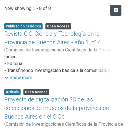
Recent Submissions
Now showing
1 - 8 of 8
Publicación periódica
Open Access
Revista CIC: Ciencia y Tecnología en la
Provincia de Buenos Aires - año 1, nº 4
(
Comisión de Investigaciones Científicas de la Provincia de
Buenos Aires (CICBA),
Índice:
2016
)
Comisión de Investigaciones
Científicas de la Provincia de Buenos Aires
- Editorial
- Transfiriendo investigación básica a la comunidad, desde
el IMBICE / Instituto Multidisciplinario de Biología Celular-
Show more
CIC-UNLP-CONICET
- Investigaciones geológicas buscando soluciones a
Artículo
Open Access
problemáticas sociales y productivas en el
Proyecto de digitalización 3D de las
INREMI/Instituto de Recursos Minerales-CIC-UNLP
colecciones de museos de la provincia de
- La importancia de escuchar al universo: nota al Dr. Marcelo
Buenos Aires en el CIOp
Arnal, director del IAR/Instituto Argentino de
(
Comisión de Investigaciones Científicas de la Provincia de
Radioastronomía-CIC-CONICET