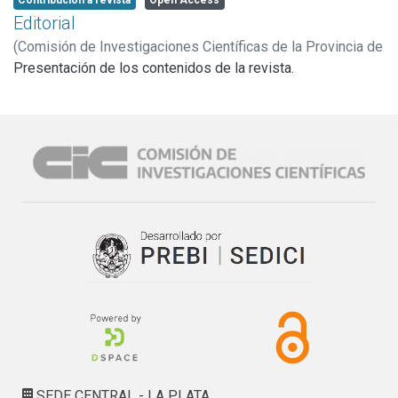
Contribucion a revista
Open Access
Editorial
(
Comisión de Investigaciones Científicas de la Provincia de
Buenos Aires (CICBA),
Presentación de los contenidos de la revista.
2016
)
De Giusti, Armando Eduardo
SEDE CENTRAL - LA PLATA