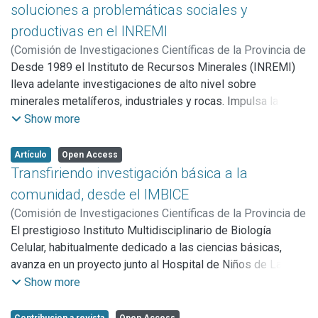
fenómenos que tienen lugar en el Universo que habitamos.
soluciones a problemáticas sociales y
En diálogo con CIC: CIENCIA Y TECNOLOGIA su Director, Dr.
productivas en el INREMI
Macelo Arnal, nos introduce en este particular modo de
(
Comisión de Investigaciones Científicas de la Provincia de
analizar el cosmos.
Buenos Aires (CICBA),
Desde 1989 el Instituto de Recursos Minerales (INREMI)
2016
)
Armentía, Alejandro
lleva adelante investigaciones de alto nivel sobre
minerales metalíferos, industriales y rocas. Impulsa la
aplicación de sus investigaciones y la transferencia de
Show more
conocimientos al medio socio-productivo, como base para
potenciar las economías regionales de nuestro país. En
Artículo
Open Access
diálogo con CIC: Ciencia y Tecnología en la provincia de
Transfiriendo investigación básica a la
Buenos Aires, investigadores del Instituto explican dos
comunidad, desde el IMBICE
proyectos que brindan soluciones a problemas socio-
(
Comisión de Investigaciones Científicas de la Provincia de
sanitarios y a la producción minera.
Buenos Aires (CICBA),
El prestigioso Instituto Multidisciplinario de Biología
2016
)
Cejas, Federico
Celular, habitualmente dedicado a las ciencias básicas,
avanza en un proyecto junto al Hospital de Niños de La
Plata para prevenir la obesidad de temprana edad por
Show more
intermedio del análisis de datos genéticos.