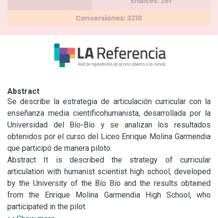
Abstract
Se describe la estrategia de articulación curricular con la 
enseñanza media científicohumanista, desarrollada por la 
Universidad del Bío-Bío y se analizan los resultados 
obtenidos por el curso del Liceo Enrique Molina Garmendia 
que participó de manera piloto.

Se concluye la necesidad de generar estrategias que 
Abstract It is described the strategy of curricular 
permitan conocer deficiencias de contenidos de los 
articulation with humanist scientist high school, developed 
estudiantes, con el propósito de elevar resultados 
by the University of the Bío Bío and the results obtained 
académicos, fomentando su motivación y confianza en el 
from the Enrique Molina Garmendia High School, who 
proceso de preparación para el ciclo superior, así como 
participated in the pilot.
