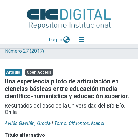
(current)
Log In
Número 27 (2017)
Explorar
Mas información
Artículo
Open Access
Aportar material
Una experiencia piloto de articulación en
ciencias básicas entre educación media
Statistics
científico-humanística y educación superior.
Resultados del caso de la Universidad del Bío-Bío,
Chile
Avilés Gavilán, Grecia
|
Tornel Cifuentes, Mabel
Título alternativo