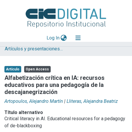
(current)
Log In
Artículos y presentaciones en Congresos LIFIA
Explorar
Mas información
Artículo
Open Access
Aportar material
Alfabetización crítica en IA: recursos
educativos para una pedagogía de la
Statistics
descajanegrización
Artopoulos, Alejandro Martín
|
Lliteras, Alejandra Beatriz
Título alternativo
Critical literacy in AI. Educational resources for a pedagogy
of de-blackboxing