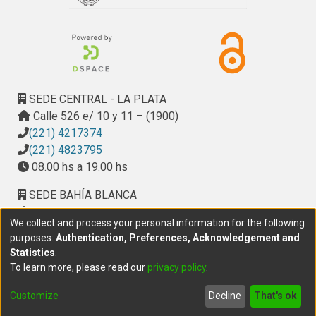
SEDE CENTRAL - LA PLATA
Calle 526 e/ 10 y 11 – (1900)
(221) 4217374
(221) 4823795
08.00 hs a 19.00 hs
SEDE BAHÍA BLANCA
Calle Ciudad de Cali 320 – (8000). Universidad
We collect and process your personal information for the following
Provincial del Sudoeste (UPSO)
purposes:
Authentication, Preferences, Acknowledgement and
(291) 459 2550
, interno 147
Statistics
.
10.00 h a 14.00 h
To learn more, please read our
privacy policy
.
delegacion.bahia@cic.gba.gob.ar
Customize
Decline
That's ok