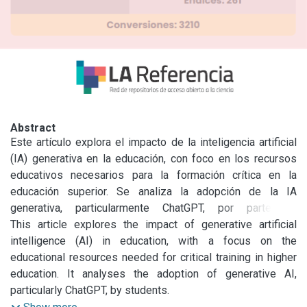
Abstract
Este artículo explora el impacto de la inteligencia artificial 
(IA) generativa en la educación, con foco en los recursos 
educativos necesarios para la formación crítica en la 
educación superior. Se analiza la adopción de la IA 
generativa, particularmente ChatGPT, por parte de 
estudiantes. Los autores argumentan que, si bien la IA 
This article explores the impact of generative artificial 
generativa tiene el potencial de acelerar el aprendizaje, 
intelligence (AI) in education, with a focus on the 
también presenta riesgos, como la distorsión cognitiva de 
educational resources needed for critical training in higher 
la realidad en estudiantes sin competencias críticas en IA 
education. It analyses the adoption of generative AI, 
debido a la dilución epistemológica del control de fuentes 
particularly ChatGPT, by students.

y consistencia conceptual que ocasionan "alucinaciones" y 
The authors argue that while generative AI has the potential 